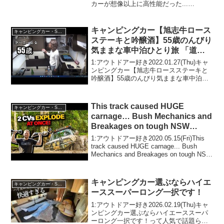
カーが想像以上に高性能だった...
【Happy1+City】って人気で話題らしい
ぞ、見逃さないで！！2:アウトドアー好
き2025.11.09(...
キャンピングカー【旭志牛ロース
キャンピングカー・SUV人気車種
ステーキと吟醸酒】55歳のんびり
気ままな車中泊ひとり旅 「道の
駅 旭志」
1:アウトドアー好き2022.01.27(Thu)キャ
ンピングカー【旭志牛ロースステーキと
吟醸酒】55歳のんびり気ままな車中泊ひ
とり旅 「道の駅 旭志」って人気で話題ら
しいぞ、見逃さないで！！2:アウトドア
ー好き2022.01.27(Thu...
This track caused HUGE
キャンピングカー・SUV人気車種
carnage… Bush Mechanics and
Breakages on tough NSW
Tracks!
1:アウトドアー好き2020.05.15(Fri)This
track caused HUGE carnage... Bush
Mechanics and Breakages on tough NSW
Tracks!って人気で話題らしいぞ、...
キャンピングカー選ぶならハイエ
キャンピングカー・SUV人気車種
ーススーパーロング一択です！
1:アウトドアー好き2026.02.19(Thu)キャ
ンピングカー選ぶならハイエーススーパ
ーロング一択です！って人気で話題らし