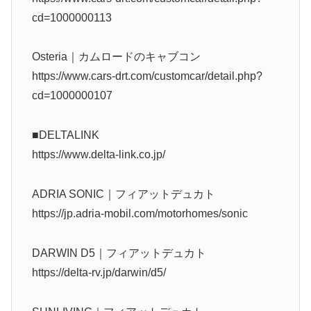
cd=1000000113
Osteria｜カムロードのキャブコン
https://www.cars-drt.com/customcar/detail.php?
cd=1000000107
■DELTALINK
https://www.delta-link.co.jp/
ADRIA SONIC｜フィアットデュカト
https://jp.adria-mobil.com/motorhomes/sonic
DARWIN D5｜フィアットデュカト
https://delta-rv.jp/darwin/d5/