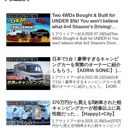
Two 4WDs Bought & Built for
キャンピングカー・SUV人気車種
UNDER $5k! You won't believe
what 4×4 Shauno's Driving!
EPISODE 1
1:アウトドアー好き2020.07.18(Sat)Two
4WDs Bought & Built for UNDER k! You
won't believe what 4x4 Shauno's Driving!
EPISODE 1って人気...
日本で1台！豪華すぎるキャンピ
キャンピングカー・SUV人気車種
ングカーを実際のオーナーに紹介
しもらう。【ADRIA SONIC】 |う
ーちゃんねる
1:アウトドアー好き2021.05.22(Sat)日本
で1台！豪華すぎるキャンピングカーを実
際のオーナーに紹介しもらう。【ADRIA
SONIC】 |うーちゃんねるって人気で話題
らしいぞ、見逃さないで！！2:アウトド
アー好き2021.05....
370万円から買える⁉︎納車された軽
キャンピングカー・SUV人気車種
キャンピングカーが想像以上に高
性能だった…【Happy1+City】
1:アウトドアー好き2025.11.09(Sun)370万
円から買える⁉︎納車された軽キャンピング