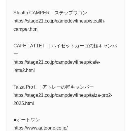
Stealth CAMPER｜ステップワゴン
https://stage21.co.jp/campdev/lineup/stealth-
camper.html
CAFE LATTEⅡ｜ハイゼットカーゴの軽キャンパ
ー
https://stage21.co.jp/campdev/lineup/cafe-
latte2.html
Taiza ProⅡ｜アトレーの軽キャンパー
https://stage21.co.jp/campdev/lineup/taiza-pro2-
2025.html
■オートワン
https://www.autoone.co.jp/