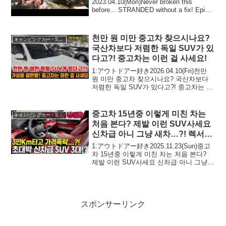
2023.04.10(Mon)Never broken this
before... STRANDED without a fix! Epic
bush to beach pub crawlって人気で話題
らしいぞ、見逃さ...
천만 원 미만 중고차 찾으시나요?
キャンピングカー・SUV人気車種
국산차보다 저렴한 독일 SUV가 있
다고?! 중고차는 이런 걸 사세요!
1:アウトドアー好き2026.04.10(Fri)천만
원 미만 중고차 찾으시나요? 국산차보다
저렴한 독일 SUV가 있다고?! 중고차는 이
런 걸 사세요!って人気で話題らしいぞ、
見逃さないで！！2:アウトドアー好き
2026.04....
중고차 15년중 이렇게 미친 차는
キャンピングカー・SUV人気車種
처음 본다? 제발 이런 SUV사세요
신차급 아니 그냥 새차…?! 렉서스,
벤츠, BMW, 아우디 보다 2000배는
1:アウトドアー好き2025.11.23(Sun)중고
좋다
차 15년중 이렇게 미친 차는 처음 본다?
제발 이런 SUV사세요 신차급 아니 그냥
새차...?! 렉서스, 벤츠, BMW, 아우디 보다
2000배는 좋다って人気で話題ら...
スポンサーリンク