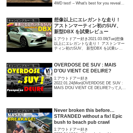
4WD test! – What's best for you revealed!
って人気で話題らしいぞ、見逃さな...
想像以上にエレガントな走り！
キャンピングカー・SUV人気車種
アストンマーティン初のSUV、
新型DBX を試乗レビュー
1:アウトドアー好き2021.03.09(Tue)想像
以上にエレガントな走り！ アストンマー
ティン初のSUV、 新型DBX を試乗レビ
ューって人気で話題らしいぞ、見逃さな
いで！！2:アウトドアー好き
2021.03.09(Tue)この動画は注...
OVERDOSE DE SUV : MAIS
キャンピングカー・SUV人気車種
D'OU VIENT CE DELIRE?
1:アウトドアー好き
2022.01.24(Mon)OVERDOSE DE SUV :
MAIS D'OU VIENT CE DELIRE?って人気
で話題らしいぞ、見逃さないで！！2:ア
ウトドアー好き2022.01.24(Mon)この動画
は注...
Never broken this before…
キャンピングカー・SUV人気車種
STRANDED without a fix! Epic
bush to beach pub crawl
1:アウトドアー好き