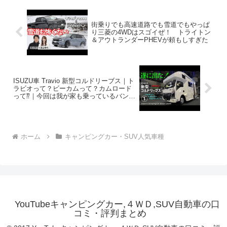
街乗りでも高速道路でも雪道でもやっぱ
り三菱の4WDはスゴイぜ！ トライトン
＆アウトランダーPHEVが頼もしすぎた
ISUZU車 Travio 新型コルドリーブス｜ト
ラビオって？ビーカムって？カムロード
って⁇｜今回は我が家も乗っているバンテ
ックさんのブース♪｜ZIL520
ホーム
キャンピングカー・SUV人気車種
YouTubeキャンピングカー,４ＷＤ,SUV自動車の口
コミ・評判まとめ