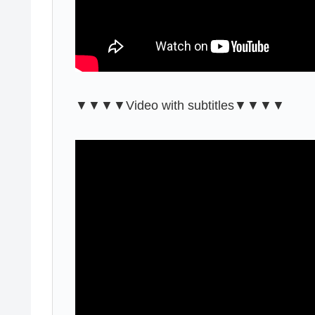
▼▼▼▼Video with subtitles▼▼▼▼