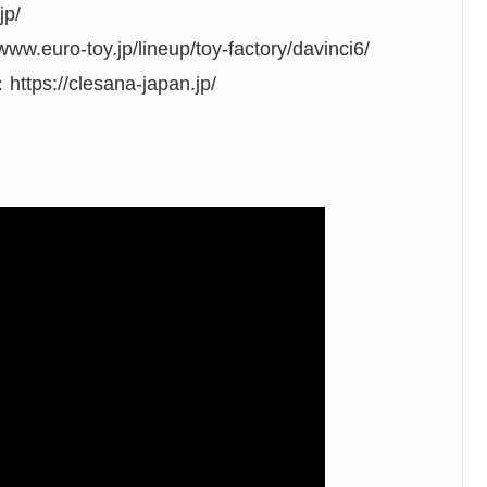
p/
toy.jp/lineup/toy-factory/davinci6/
/clesana-japan.jp/