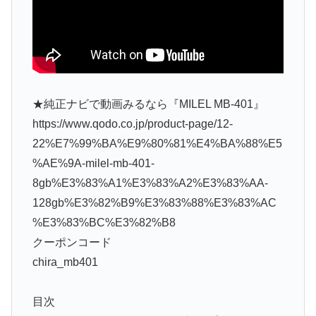
★純正ナビで動画みるなら『MILEL MB-401』
https://www.qodo.co.jp/product-page/12-
22%E7%99%BA%E9%80%81%E4%BA%88%E5
%AE%9A-milel-mb-401-
8gb%E3%83%A1%E3%83%A2%E3%83%AA-
128gb%E3%82%B9%E3%83%88%E3%83%AC
%E3%83%BC%E3%82%B8
クーポンコード
chira_mb401
目次