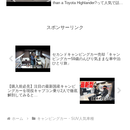
than a Toyota Highlander?って人気で話題
らしいぞ、見逃さないで！！2:アウ...
スポンサーリンク
セカンドキャンピングカー売却「キャン
ピングカー59歳のんびり気ままな車中泊
ひとり旅」
【購入前必見】注目の最新国産キャンピ
ングカーを現役キャブコン乗り2人で徹底
解剖してみると…
ホーム
キャンピングカー・SUV人気車種