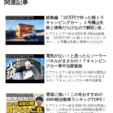
関連記事
総集編 「10万円で作った軽トラ
キャンピングカー・SUV人気車種
キャンピングカー 」１号機は失
敗と後悔だらけなので解説 | 改良
版
1:アウトドアー好き2024.06.29(Sat)総集
編 「10万円で作った軽トラキャンピング
カー 」１号機は失敗と後悔だらけなので
解説 | 改良版って人気で話題らしいぞ、
見逃さないで！！2:アウトドアー好き
2024.06.29(Sat)こ...
電気がない！と思ったらソーラー
キャンピングカー・SUV人気車種
パネルがまさかの！？キャンピン
グカー車中泊家族旅
1:アウトドアー好き2022.11.04(Fri)電気が
ない！と思ったらソーラーパネルがまさ
かの！？キャンピングカー車中泊家族旅
って人気で話題らしいぞ、見逃さない
で！！2:アウトドアー好き2022.11.04(Fri)
この動画は注目です！3...
雪道に強い！この冬おすすめの
キャンピングカー・SUV人気車種
4WD軽自動車ランキングTOP5！
1:アウトドアー好き2026.01.02(Fri)雪道に
強い！この冬おすすめの4WD軽自動車ラ