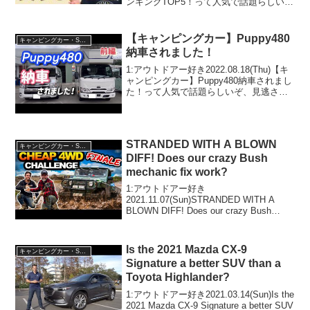
ンキングTOP5！って人気で話題らしい
ぞ、見逃さないで！！2:アウトドアー好
き2026.01.02(Fri)この動画は注目です！3:
アウトドアー好...
【キャンピングカー】Puppy480
キャンピングカー・SUV人気車種
納車されました！
1:アウトドアー好き2022.08.18(Thu)【キ
ャンピングカー】Puppy480納車されまし
た！って人気で話題らしいぞ、見逃さな
いで！！2:アウトドアー好き
2022.08.18(Thu)この動画は注目です！3:
アウトドアー好き2022...
STRANDED WITH A BLOWN
キャンピングカー・SUV人気車種
DIFF! Does our crazy Bush
mechanic fix work?
1:アウトドアー好き
2021.11.07(Sun)STRANDED WITH A
BLOWN DIFF! Does our crazy Bush
mechanic fix work?って人気で話題らしい
ぞ、見逃さないで！！2:アウトドアー
好...
Is the 2021 Mazda CX-9
キャンピングカー・SUV人気車種
Signature a better SUV than a
Toyota Highlander?
1:アウトドアー好き2021.03.14(Sun)Is the
2021 Mazda CX-9 Signature a better SUV