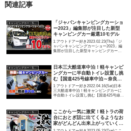
関連記事
「ジャパンキャンピングカーショ
キャンピングカー・SUV人気車種
ー2023」編集部が注目した新型
キャンピングカー厳選10モデル
1:アウトドアー好き2023.02.23(Thu)「ジ
ャパンキャンピングカーショー2023」編
集部が注目した新型キャンピングカー厳
選10モデルって人気で話題らしいぞ、見
逃さないで！！2:アウトドアー好き
2023.02.23(Thu)この動画...
日本三大酷道車中泊！軽キャンピ
キャンピングカー・SUV人気車種
ングカーに半自動トイレ設置し挑
む【国道425号線車中泊～奈良→
和歌山】
1:アウトドアー好き2022.04.16(Sat)日本
三大酷道車中泊！軽キャンピングカーに
半自動トイレ設置し挑む【国道425号線車
中泊～奈良→和歌山】って人気で話題ら
しいぞ、見逃さないで！！2:アウトドア
ー好き2022.04.16(Sat)...
ここから一気に激変！軽トラの荷
キャンピングカー・SUV人気車種
台におとぎ話に出てくるようなお
家がどんどん出来上がっていく！
【軽トラキャンピングカー製作】
1:アウトドアー好き2023.05.23(Tue)ここ