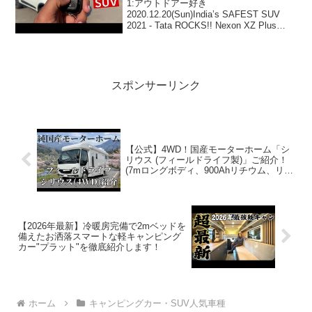
1:アウトドアー好き
2020.12.20(Sun)India’s SAFEST SUV
2021 - Tata ROCKS!! Nexon XZ Plus
Features, Interior & OnRoad Priceって人
気で話題らし...
スポンサーリンク
【公式】4WD！国産モーターホーム「シ
リウス (フィールドライフ製)」ご紹介！
(7mロングボディ、900Ahリチウム、リア
大型ガレージ収納、他)
【2026年最新】冷暖房完備で2mベッドを
備えたお洒落スマートな軽キャンピング
カー"プラット"を徹底紹介します！
ホーム
キャンピングカー・SUV人気車種