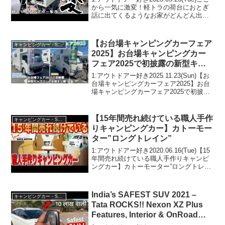
から一気に激変！軽トラの荷台におとぎ
話に出てくるようなお家がどんどん出来
上がっていく！【軽トラキャンピングカ
ー製作】って人気で話題らしいぞ、見逃
さないで！！2:アウトドアー好き2023....
【お台場キャンピングカーフェア
キャンピングカー・SUV人気車種
2025】お台場キャンピングカー
フェア2025で初披露の新型キャ
ブコンを実際に見て来た～😆
1:アウトドアー好き2025.11.23(Sun)【お
台場キャンピングカーフェア2025】お台
場キャンピングカーフェア2025で初披露
の新型キャブコンを実際に見て来た～😆
って人気で話題らしいぞ、見逃さない
で！！2:アウトドアー好き2025....
【15年間売れ続けている職人手作
キャンピングカー・SUV人気車種
りキャンピングカー】カトーモー
ター”ロングトレイン”
1:アウトドアー好き2020.06.16(Tue)【15
年間売れ続けている職人手作りキャンピ
ングカー】カトーモーター”ロングトレイ
ン”って人気で話題らしいぞ、見逃さない
で！！2:アウトドアー好き
2020.06.16(Tue)この動画は注目で...
India’s SAFEST SUV 2021 –
キャンピングカー・SUV人気車種
Tata ROCKS!! Nexon XZ Plus
Features, Interior & OnRoad
Price