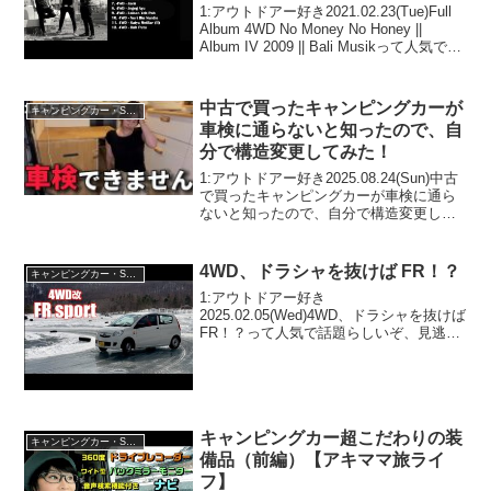
1:アウトドアー好き2021.02.23(Tue)Full
Album 4WD No Money No Honey ||
Album IV 2009 || Bali Musikって人気で話
題らしいぞ、見逃さないで！！2:アウト
ドアー好き20...
中古で買ったキャンピングカーが
キャンピングカー・SUV人気車種
車検に通らないと知ったので、自
分で構造変更してみた！
1:アウトドアー好き2025.08.24(Sun)中古
で買ったキャンピングカーが車検に通ら
ないと知ったので、自分で構造変更して
みた！って人気で話題らしいぞ、見逃さ
ないで！！2:アウトドアー好き
2025.08.24(Sun)この動画は注目です...
4WD、ドラシャを抜けば FR！？
キャンピングカー・SUV人気車種
1:アウトドアー好き
2025.02.05(Wed)4WD、ドラシャを抜けば
FR！？って人気で話題らしいぞ、見逃さ
ないで！！2:アウトドアー好き
2025.02.05(Wed)この動画は注目です！3:
アウトドアー好き2025.02.05(We...
キャンピングカー超こだわりの装
キャンピングカー・SUV人気車種
備品（前編）【アキママ旅ライ
フ】