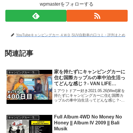
wpmasterをフォローする
YouTubeキャンピングカー,４ＷＤ,SUV自動車の口コミ・評判まとめ
関連記事
家を持たずにキャンピングカーに
キャンピングカー・SUV人気車種
住む国際カップルの車中泊生活っ
てどんな感じ？- VAN LIFE
JAPAN 127
1:アウトドアー好き2021.05.26(Wed)家を
持たずにキャンピングカーに住む国際カ
ップルの車中泊生活ってどんな感じ？-
VAN LIFE JAPAN 127って人気で話題ら
しいぞ、見逃さないで！！2:アウトドア
ー好き2021.05....
Full Album 4WD No Money No
キャンピングカー・SUV人気車種
Honey || Album IV 2009 || Bali
Musik