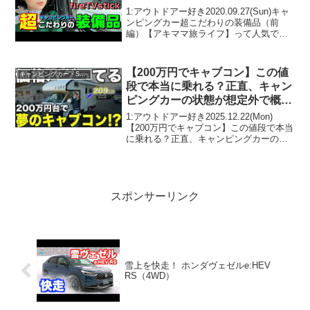
1:アウトドアー好き2020.09.27(Sun)キャ
ンピングカー超こだわりの装備品（前
編）【アキママ旅ライフ】って人気で話
題らしいぞ、見逃さないで！！2:アウト
ドアー好き2020.09.27(Sun)この動画は注
目です！3:アウトドアー好...
【200万円でキャブコン】この値
キャンピングカー・SUV人気車種
段で本当に乗れる？正直、キャン
ピングカーの状態が想定外で概念
崩壊です。
1:アウトドアー好き2025.12.22(Mon)
【200万円でキャブコン】この値段で本当
に乗れる？正直、キャンピングカーの状
態が想定外で概念崩壊です。って人気で
話題らしいぞ、見逃さないで！！2:アウ
トドアー好き2025.12.22(Mon...
スポンサーリンク
雪上を快走！ ホンダヴェゼルe:HEV
RS（4WD）