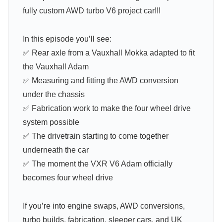
fully custom AWD turbo V6 project car!!!
In this episode you’ll see:
✅ Rear axle from a Vauxhall Mokka adapted to fit
the Vauxhall Adam
✅ Measuring and fitting the AWD conversion
under the chassis
✅ Fabrication work to make the four wheel drive
system possible
✅ The drivetrain starting to come together
underneath the car
✅ The moment the VXR V6 Adam officially
becomes four wheel drive
If you’re into engine swaps, AWD conversions,
turbo builds, fabrication, sleeper cars, and UK