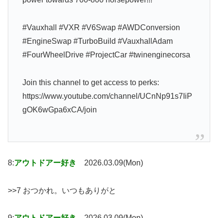
#Vauxhall #VXR #V6Swap #AWDConversion
#EngineSwap #TurboBuild #VauxhallAdam
#FourWheelDrive #ProjectCar #twinenginecorsa
Join this channel to get access to perks:
https://www.youtube.com/channel/UCnNp91s7IiP
gOK6wGpa6xCA/join
8:
アウトドアー好き
2026.03.09(Mon)
>>7 おつかれ。いつもありがと
9:
アウトドアー好き
2026.03.09(Mon)