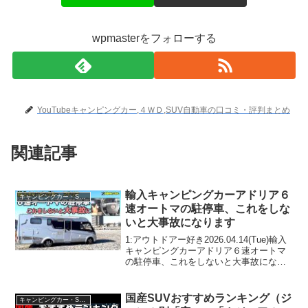
wpmasterをフォローする
YouTubeキャンピングカー,４ＷＤ,SUV自動車の口コミ・評判まとめ
関連記事
輸入キャンピングカーアドリア６
キャンピングカー・SUV人気車種
速オートマの駐停車、これをしな
いと大事故になります
1:アウトドアー好き2026.04.14(Tue)輸入
キャンピングカーアドリア６速オートマ
の駐停車、これをしないと大事故になり
ますって人気で話題らしいぞ、見逃さな
いで！！2:アウトドアー好き
2026.04.14(Tue)この動画は注目です！...
国産SUVおすすめランキング（ジ
キャンピングカー・SUV人気車種