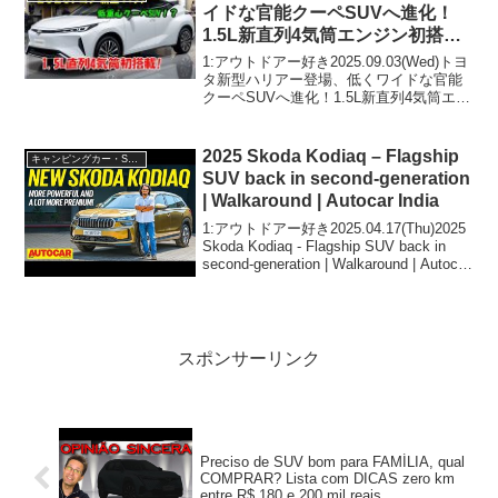
イドな官能クーペSUVへ進化！
1.5L新直列4気筒エンジン初搭
載！
1:アウトドアー好き2025.09.03(Wed)トヨ
タ新型ハリアー登場、低くワイドな官能
クーペSUVへ進化！1.5L新直列4気筒エン
ジン初搭載！って人気で話題らしいぞ、
見逃さないで！！2:アウトドアー好き
2025.09.03(Wed)この...
2025 Skoda Kodiaq – Flagship
キャンピングカー・SUV人気車種
SUV back in second-generation
| Walkaround | Autocar India
1:アウトドアー好き2025.04.17(Thu)2025
Skoda Kodiaq - Flagship SUV back in
second-generation | Walkaround | Autocar
Indiaって人気で話題ら...
スポンサーリンク
Preciso de SUV bom para FAMÍLIA, qual
COMPRAR? Lista com DICAS zero km
entre R$ 180 e 200 mil reais