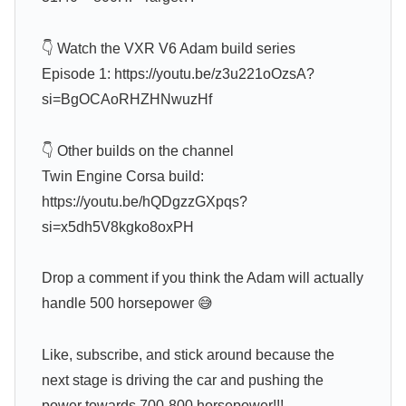
👇 Watch the VXR V6 Adam build series
Episode 1: https://youtu.be/z3u221oOzsA?
si=BgOCAoRHZHNwuzHf
👇 Other builds on the channel
Twin Engine Corsa build:
https://youtu.be/hQDgzzGXpqs?
si=x5dh5V8kgko8oxPH
Drop a comment if you think the Adam will actually
handle 500 horsepower 😅
Like, subscribe, and stick around because the
next stage is driving the car and pushing the
power towards 700-800 horsepower!!!