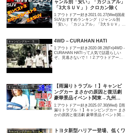
ャンル別「安い」「カジュアル」
「3大ＳＵＶ」）クロカン除く
1:アウトドアー好き2021.01.27(Wed)国産
SUVおすすめランキング（ジャンル別
「安い」「カジュアル」「3大ＳＵＶ」）
クロカン除くって人気で話題らしいぞ、
見逃さないで！！2:アウトドアー好き
2021.01.27(Wed)この動画は...
4WD – CURAHAN HATI
キャンピングカー・SUV人気車種
1:アウトドアー好き2020.08.28(Fri)4WD -
CURAHAN HATIって人気で話題らしい
ぞ、見逃さないで！！2:アウトドアー好
き2020.08.28(Fri)この動画は注目です！3:
アウトドアー好き2020.08.28(F...
【雨漏りトラブル ！】キャンピ
キャンピングカー・SUV人気車種
ングカー まさかの原因と復活劇
豪華景品イベント関東→九州
1220km走行の末に…
1:アウトドアー好き2025.07.30(Wed)【雨
漏りトラブル ！】キャンピングカー まさ
かの原因と復活劇 豪華景品イベント関東
→九州1220km走行の末に…って人気で話
題らしいぞ、見逃さないで！！2:アウト
ドアー好き2025.07.3...
トヨタ新型ハリアー登場、低くワ
キャンピングカー・SUV人気車種