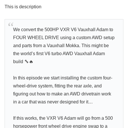
This is description
We convert the 500HP VXR V6 Vauxhall Adam to
FOUR WHEEL DRIVE using a custom AWD setup
and parts from a Vauxhall Mokka. This might be
the world’s first V6 turbo AWD Vauxhall Adam
build 🔧🔥
In this episode we start installing the custom four-
wheel-drive system, fitting the rear axle, and
figuring out how to make an AWD drivetrain work
in a car that was never designed for it…
If this works, the VXR V6 Adam will go from a 500
horsepower front wheel drive engine swap to a