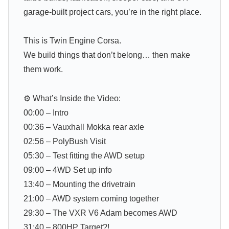
garage-built project cars, you’re in the right place.
This is Twin Engine Corsa.
We build things that don’t belong… then make
them work.
⚙️ What’s Inside the Video:
00:00 – Intro
00:36 – Vauxhall Mokka rear axle
02:56 – PolyBush Visit
05:30 – Test fitting the AWD setup
09:00 – 4WD Set up info
13:40 – Mounting the drivetrain
21:00 – AWD system coming together
29:30 – The VXR V6 Adam becomes AWD
31:40 – 800HP Target?!