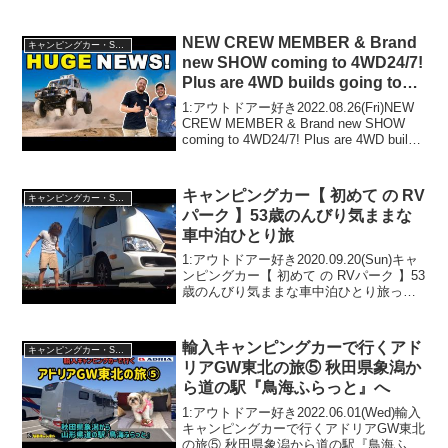
COMPACTって人気で話題らしいぞ、見
逃さないで！！2:アウトドアー好き
2024.06.03(Mon)この動画は...
NEW CREW MEMBER & Brand
キャンピングカー・SUV人気車種
new SHOW coming to 4WD24/7!
Plus are 4WD builds going too
far?
1:アウトドアー好き2022.08.26(Fri)NEW
CREW MEMBER & Brand new SHOW
coming to 4WD24/7! Plus are 4WD builds
going too far?って人気で話題らし...
キャンピングカー【 初めて の RV
キャンピングカー・SUV人気車種
パーク 】53歳のんびり気ままな
車中泊ひとり旅
1:アウトドアー好き2020.09.20(Sun)キャ
ンピングカー【 初めて の RVパーク 】53
歳のんびり気ままな車中泊ひとり旅って
人気で話題らしいぞ、見逃さないで！！
2:アウトドアー好き2020.09.20(Sun)この
動画は注目です...
輸入キャンピングカーで行くアド
キャンピングカー・SUV人気車種
リアGW東北の旅⑤ 秋田県象潟か
ら道の駅『鳥海ふらっと』へ
1:アウトドアー好き2022.06.01(Wed)輸入
キャンピングカーで行くアドリアGW東北
の旅⑤ 秋田県象潟から道の駅『鳥海ふら