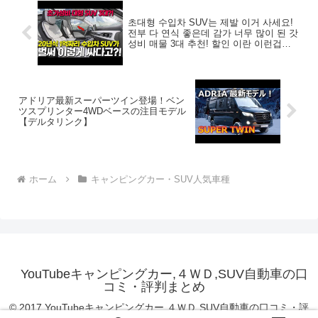
초대형 수입차 SUV는 제발 이거 사세요!
전부 다 연식 좋은데 감가 너무 많이 된 갓
성비 매물 3대 추천! 할인 이란 이런겁니
다!
アドリア最新スーパーツイン登場！ベン
ツスプリンター4WDベースの注目モデル
【デルタリンク】
ホーム
キャンピングカー・SUV人気車種
YouTubeキャンピングカー,４ＷＤ,SUV自動車の口
コミ・評判まとめ
© 2017 YouTubeキャンピングカー,４ＷＤ,SUV自動車の口コミ・評