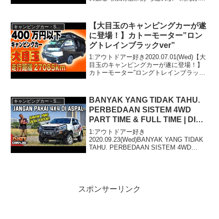
っと』へって人気で話題らしいぞ、見逃
さないで！！2:アウトドアー好き
2022.06.01(Wed)この動画は注...
【大目玉のキャンピングカーが遂
キャンピングカー・SUV人気車種
に登場！】カトーモーター”ロン
グトレインブラックver”
1:アウトドアー好き2020.07.01(Wed)【大
目玉のキャンピングカーが遂に登場！】
カトーモーター”ロングトレインブラック
ver”って人気で話題らしいぞ、見逃さない
で！！2:アウトドアー好き
2020.07.01(Wed)この動画は注目...
BANYAK YANG TIDAK TAHU.
キャンピングカー・SUV人気車種
PERBEDAAN SISTEM 4WD
PART TIME & FULL TIME | DIRT
CARVLOG #227
1:アウトドアー好き
2020.09.23(Wed)BANYAK YANG TIDAK
TAHU. PERBEDAAN SISTEM 4WD
PART TIME & FULL TIME | DIRT
CARVLOG #227って人気で話題らし...
スポンサーリンク