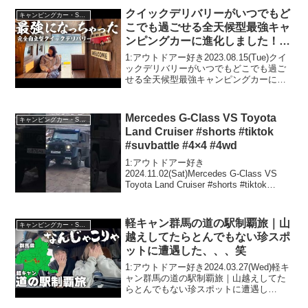
クイックデリバリーがいつでもど
キャンピングカー・SUV人気車種
こでも過ごせる全天候型最強キャ
ンピングカーに進化しました！テ
スト車中泊します！
1:アウトドアー好き2023.08.15(Tue)クイ
ックデリバリーがいつでもどこでも過ご
せる全天候型最強キャンピングカーに進
化しました！テスト車中泊します！って
人気で話題らしいぞ、見逃さないで！！
2:アウトドアー好き2023.08.15(...
Mercedes G-Class VS Toyota
キャンピングカー・SUV人気車種
Land Cruiser #shorts #tiktok
#suvbattle #4×4 #4wd
1:アウトドアー好き
2024.11.02(Sat)Mercedes G-Class VS
Toyota Land Cruiser #shorts #tiktok
#suvbattle #4x4 #4wdって人気で話題らし
いぞ、見逃さないで！...
軽キャン群馬の道の駅制覇旅｜山
キャンピングカー・SUV人気車種
越えしてたらとんでもない珍スポ
ットに遭遇した、、、笑
1:アウトドアー好き2024.03.27(Wed)軽キ
ャン群馬の道の駅制覇旅｜山越えしてた
らとんでもない珍スポットに遭遇し
た、、、笑って人気で話題らしいぞ、見