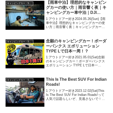
【雨車中泊】理想的なキャンピン
キャンピングカー・SUV人気車種
グカーの使い方｜雨音響く夜｜キ
ャンピングカー車中泊｜DJI
Power 1000 & power 500
1:アウトドアー好き2024.05.26(Sun)【雨
車中泊】理想的なキャンピングカーの使
い方｜雨音響く夜｜キャンピングカー車
中泊｜DJI Power 1000 & power 500って
人気で話題らしいぞ、見逃さないで！！
2:アウトドアー...
念願のキャンピングカー！ボーダ
キャンピングカー・SUV人気車種
ーバンクス エボリューション
TYPE Lで日本一周！？
1:アウトドアー好き2021.05.01(Sat)念願
のキャンピングカー！ボーダーバンクス
エボリューション TYPE Lで日本一
周！？って人気で話題らしいぞ、見逃さ
ないで！！2:アウトドアー好き
2021.05.01(Sat)この動画は注目...
This Is The Best SUV For Indian
キャンピングカー・SUV人気車種
Roads!
1:アウトドアー好き2023.12.02(Sat)This
Is The Best SUV For Indian Roads!って
人気で話題らしいぞ、見逃さないで！！
2:アウトドアー好き2023.12.02(Sat)この
動画は注目です！3:...