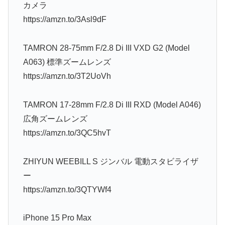
カメラ
https://amzn.to/3Asl9dF
TAMRON 28-75mm F/2.8 Di III VXD G2 (Model
A063) 標準ズームレンズ
https://amzn.to/3T2UoVh
TAMRON 17-28mm F/2.8 Di III RXD (Model A046)
広角ズームレンズ
https://amzn.to/3QC5hvT
ZHIYUN WEEBILL S ジンバル 電動スタビライザ
ー
https://amzn.to/3QTYWf4
iPhone 15 Pro Max