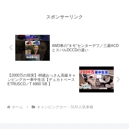
逃さないで！！2:アウトドアー好き
2024.03.27(Wed)この動画は注目です...
スポンサーリンク
4WD車の”キモ”センターデフ／三菱ACD
とスバルDCCDの違い
【2000万の現実】48歳おっさん高級キャ
ンピングカー車中生活【デュカトベース
ETRUSCO／T 6900 SB 】
ホーム
キャンピングカー・SUV人気車種