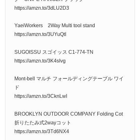
https://amzn.to/3dLU2D3
YaeiWorkers 2Way Multi tool stand
https://amzn.to/3UYuQtI
SUGOISSU スゴイッス C1-774-TN
https://amzn.to/3K4sIvg
Mont-bell マルチ フォールディングテーブル ワイ
ド
https://amzn.to/3CknLwI
BROOKLYN OUTDOOR COMPANY Folding Cot
折りたたみ式2wayコット
https://amzn.to/3Td6NX4