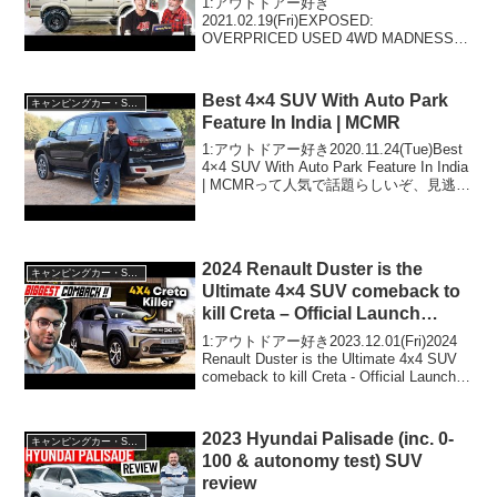
1:アウトドアー好き
2021.02.19(Fri)EXPOSED:
OVERPRICED USED 4WD MADNESS –
Tips to not get stung! | Shed Ep 17って人
気で話題らしいぞ、見逃さないで！！2...
Best 4×4 SUV With Auto Park
キャンピングカー・SUV人気車種
Feature In India | MCMR
1:アウトドアー好き2020.11.24(Tue)Best
4×4 SUV With Auto Park Feature In India
| MCMRって人気で話題らしいぞ、見逃さ
ないで！！2:アウトドアー好き
2020.11.24(Tue...
2024 Renault Duster is the
キャンピングカー・SUV人気車種
Ultimate 4×4 SUV comeback to
kill Creta – Official Launch
Details
1:アウトドアー好き2023.12.01(Fri)2024
Renault Duster is the Ultimate 4x4 SUV
comeback to kill Creta - Official Launch
Detailsって人...
2023 Hyundai Palisade (inc. 0-
キャンピングカー・SUV人気車種
100 & autonomy test) SUV
review