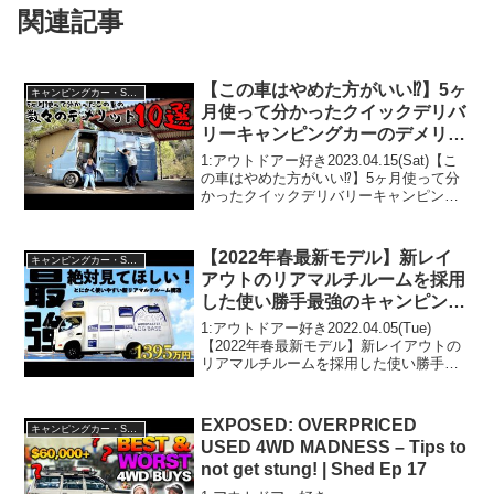
関連記事
【この車はやめた方がいい⁉︎】5ヶ
キャンピングカー・SUV人気車種
月使って分かったクイックデリバ
リーキャンピングカーのデメリッ
ト10選
1:アウトドアー好き2023.04.15(Sat)【こ
の車はやめた方がいい⁉︎】5ヶ月使って分
かったクイックデリバリーキャンピング
カーのデメリット10選って人気で話題ら
しいぞ、見逃さないで！！2:アウトドア
ー好き2023.04.15(Sat...
【2022年春最新モデル】新レイ
キャンピングカー・SUV人気車種
アウトのリアマルチルームを採用
した使い勝手最強のキャンピング
カー「ログベース」をどこよりも
1:アウトドアー好き2022.04.05(Tue)
詳しく紹介！
【2022年春最新モデル】新レイアウトの
リアマルチルームを採用した使い勝手最
強のキャンピングカー「ログベース」を
どこよりも詳しく紹介！って人気で話題
らしいぞ、見逃さないで！！2:アウトド
EXPOSED: OVERPRICED
キャンピングカー・SUV人気車種
アー...
USED 4WD MADNESS – Tips to
not get stung! | Shed Ep 17