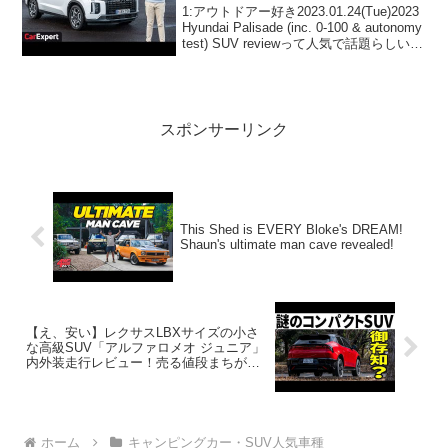
1:アウトドアー好き2023.01.24(Tue)2023
Hyundai Palisade (inc. 0-100 & autonomy
test) SUV reviewって人気で話題らしい
ぞ、見逃さないで！！2:アウトドアー好
き2023...
スポンサーリンク
This Shed is EVERY Bloke's DREAM!
Shaun's ultimate man cave revealed!
【え、安い】レクサスLBXサイズの小さ
な高級SUV「アルファロメオ ジュニア」
内外装走行レビュー！売る値段まちがっ
てる。
ホーム
キャンピングカー・SUV人気車種