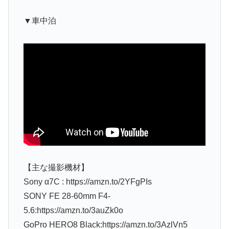
▼車中泊
【主な撮影機材】
Sony α7C : https://amzn.to/2YFgPIs
SONY FE 28-60mm F4-
5.6:https://amzn.to/3auZk0o
GoPro HERO8 Black:https://amzn.to/3AzlVn5