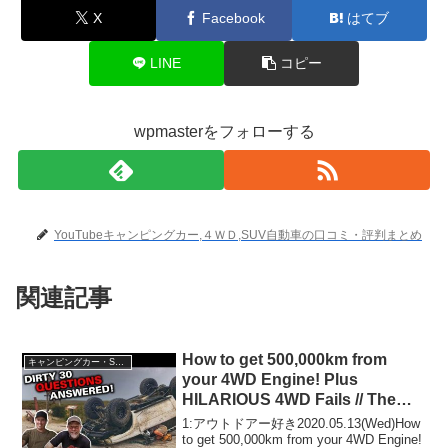
X
Facebook
はてブ
LINE
コピー
wpmasterをフォローする
YouTubeキャンピングカー,４ＷＤ,SUV自動車の口コミ・評判まとめ
関連記事
How to get 500,000km from
キャンピングカー・SUV人気車種
your 4WD Engine! Plus
HILARIOUS 4WD Fails // The
Shed Ep 4
1:アウトドアー好き2020.05.13(Wed)How
to get 500,000km from your 4WD Engine!