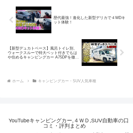
歴代最強！進化した新型デリカで４WDキ
ット体験！
【新型デュカトベース】風呂トイレ別、
ウォークスルーで特大ベット付きでもは
や住めるキャンピングカー A75DPを徹底
紹介します！
ホーム
キャンピングカー・SUV人気車種
YouTubeキャンピングカー,４ＷＤ,SUV自動車の口
コミ・評判まとめ