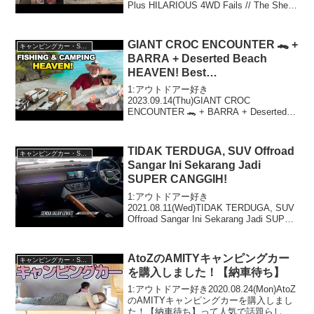
Plus HILARIOUS 4WD Fails // The Shed
Ep 4って人気で話題らしいぞ...
GIANT CROC ENCOUNTER 🐊 +
キャンピングカー・SUV人気車種
BARRA + Deserted Beach
HEAVEN! Best
Fishing/Camping trip in the NT
1:アウトドアー好き
2023.09.14(Thu)GIANT CROC
ENCOUNTER 🐊 + BARRA + Deserted
Beach HEAVEN! Best Fishing/Camping
trip in the NTって人気...
TIDAK TERDUGA, SUV Offroad
キャンピングカー・SUV人気車種
Sangar Ini Sekarang Jadi
SUPER CANGGIH!
1:アウトドアー好き
2021.08.11(Wed)TIDAK TERDUGA, SUV
Offroad Sangar Ini Sekarang Jadi SUPER
CANGGIH!って人気で話題らしいぞ、見
逃さないで！！2:アウトドアー好...
AtoZのAMITYキャンピングカー
キャンピングカー・SUV人気車種
を購入しました！【納車待ち】
1:アウトドアー好き2020.08.24(Mon)AtoZ
のAMITYキャンピングカーを購入しまし
た！【納車待ち】って人気で話題らしい