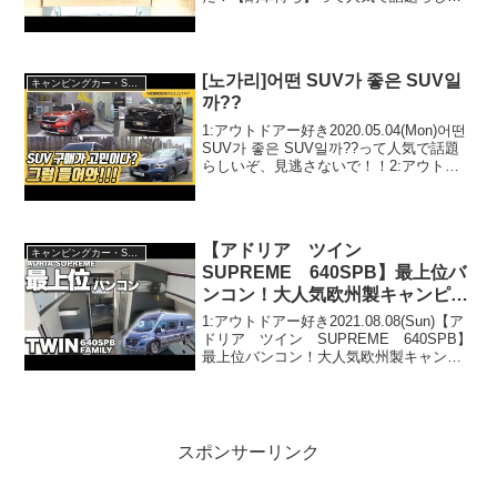
ぞ、見逃さないで！！2:アウトドアー好
き2020.08.24(Mon)この動画は注目です！
3:アウトドアー...
[노가리]어떤 SUV가 좋은 SUV일
キャンピングカー・SUV人気車種
까??
1:アウトドアー好き2020.05.04(Mon)어떤
SUV가 좋은 SUV일까??って人気で話題
らしいぞ、見逃さないで！！2:アウトド
アー好き2020.05.04(Mon)この動画は注目
です！3:アウトドアー好き
2020.05.04(M...
【アドリア ツイン
キャンピングカー・SUV人気車種
SUPREME 640SPB】最上位バ
ンコン！大人気欧州製キャンピン
グカー！【ファミリー向けキャン
1:アウトドアー好き2021.08.08(Sun)【ア
パー】
ドリア ツイン SUPREME 640SPB】
最上位バンコン！大人気欧州製キャンピ
ングカー！【ファミリー向けキャンパ
ー】って人気で話題らしいぞ、見逃さな
いで！！2:アウトドアー好き202...
スポンサーリンク