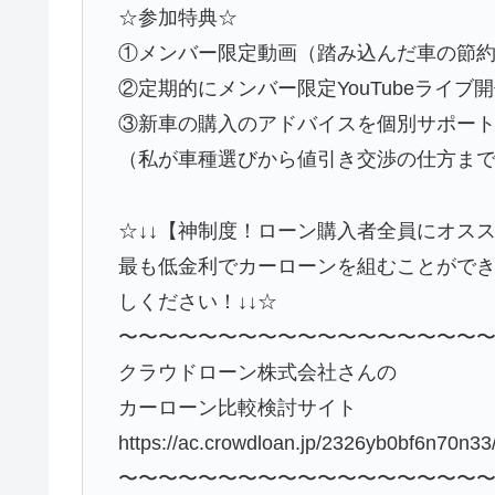
☆参加特典☆
①メンバー限定動画（踏み込んだ車の節
②定期的にメンバー限定YouTubeライブ
③新車の購入のアドバイスを個別サポー
（私が車種選びから値引き交渉の仕方ま
☆↓↓【神制度！ローン購入者全員にオス
最も低金利でカーローンを組むことがで
しください！↓↓☆
〜〜〜〜〜〜〜〜〜〜〜〜〜〜〜〜〜〜
クラウドローン株式会社さんの
カーローン比較検討サイト
https://ac.crowdloan.jp/2326yb0bf6n70n33
〜〜〜〜〜〜〜〜〜〜〜〜〜〜〜〜〜〜