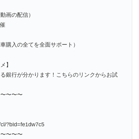
約動画の配信）
開催
ト
で車購入の全てを全面サポート）
スメ】
きる銀行が分かります！こちらのリンクからお試
〜〜〜〜〜
/cl/?bId=fe1dw7c5
〜〜〜〜〜