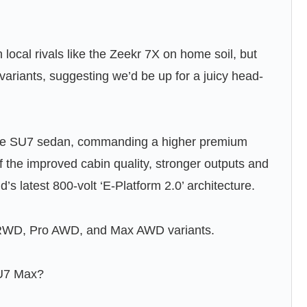
ocal rivals like the Zeekr 7X on home soil, but
ariants, suggesting we’d be up for a juicy head-
the SU7 sedan, commanding a higher premium
f the improved cabin quality, stronger outputs and
nd’s latest 800-volt ‘E-Platform 2.0’ architecture.
 RWD, Pro AWD, and Max AWD variants.
YU7 Max?