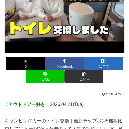
X
Facebook
はてブ
LINE
コピー
2026.04.22
1:
アウトドアー好き
2026.04.21(Tue)
キャンピングカーのトイレ交換｜最新ラップポン5機種比
較して“これ一択”だった理由って人気で話題らしいぞ、見