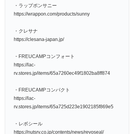
・ラップポンサニー
https://wrappon.com/products/sunny
・クレサナ
https://clesana-japan.jp/
・FREUCAMPコンフォート
https://lac-
rv.stores.jp/items/65a7260ec49f1802ba8ff874
・FREUCAMPコンパクト
https://lac-
rv.stores.jp/items/65a725d223e1902185f869e5
・レボシール
https://nutsrv.co.jp/contents/news/revoseal/