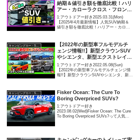
納期＆値引き額を徹底比較！ハリ
アー・カローラクロス・フロンク
ス・ZR-V・エクストレイル・フ
1:アウトドアー好き2025.03.31(Mon)
ォレスター・ヴェゼル・ヤリスク
【2025年4月最新情報】人気SUV納期＆
値引き額を徹底比較！ハリアー・カロー
ロス・CX-80・CX-60・WR-V他
ラクロス・フロンクス・ZR-V・エクスト
レイル・フォレスター・ヴェゼル・ヤリ
スクロス・CX-80・CX-60・W...
【2022年の新型車フルモデルチ
キャンピングカー・SUV人気車種
ェンジ情報!!】新型クラウンSUV
やシエンタ、新型エクストレイル
など、トヨタ･レクサス･日産の新
1:アウトドアー好き2022.05.08(Sun)
型車を一挙紹介!! 買うのはどれ
【2022年の新型車フルモデルチェンジ情
報!!】新型クラウンSUVやシエンタ、新型
だ?!
エクストレイルなど、トヨタ･レクサス･
日産の新型車を一挙紹介!! 買うのはどれ
だ?!って人気で話題らしいぞ、...
Fisker Ocean: The Cure To
キャンピングカー・SUV人気車種
Boring Overpriced SUVs?
1:アウトドアー好き
2023.08.02(Wed)Fisker Ocean: The Cure
To Boring Overpriced SUVs?って人気で
話題らしいぞ、見逃さないで！！2:アウ
トドアー好き2023.08.02(Wed)こ...
キャンピングカーのトイレって実