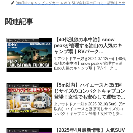
YouTubeキャンピングカー,４ＷＤ,SUV自動車の口コミ・評判まとめ
関連記事
【40代孤独の車中泊】snow
キャンピングカー・SUV人気車種
peakが管理する油山の人気のキ
ャンプ場｜RVパーク
ABURAYAMA FUKUOKA｜
1:アウトドアー好き2024.07.12(Fri)【40代
BLUETTI AC180を使ってキャン
孤独の車中泊】snow peakが管理する油
山の人気のキャンプ場｜RVパーク
ピングカー飯
ABURAYAMA FUKUOKA｜BLUETTI
AC180を使ってキャンピングカー飯って
人気で話題...
【5m以内】ハイエースとほぼ同
キャンピングカー・SUV人気車種
じサイズのコンパクトキャブコン
登場！女性でも安心して運転でき
るから【#ダイレクトカーズ】#キ
1:アウトドアー好き2025.02.16(Sun)【5m
ャンピングカー
以内】ハイエースとほぼ同じサイズのコ
ンパクトキャブコン登場！女性でも安心
して運転できるから【#ダイレクトカー
ズ】#キャンピングカーって人気で話題ら
しいぞ、見逃さないで！！2:アウトド
【2025年4月最新情報】人気SUV
キャンピングカー・SUV人気車種
ア...