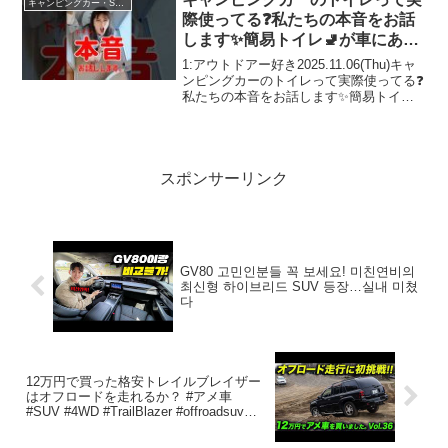
キャンピングカー・SUV人気車種
際使ってる❓私たちの本音をお話
します✨簡易トイレ🚽が車にある
と便利だと思う反面、お掃除が気
1:アウトドアー好き2025.11.06(Thu)キャ
になる？ #キャンピ
ンピングカーのトイレって実際使ってる❓
私たちの本音をお話します✨簡易トイレ
ングカー #車中泊 #キャンプ
🚽が車にあると便利だと思う反面、お掃
#shorts
除が気になる？ #キャンピン
グカー #車中泊 #キャンプ #sho...
スポンサーリンク
GV80 고민인분들 꼭 보세요! 미친연비의
최신형 하이브리드 SUV 등장…실내 미쳤
다
12万円で買った格安トレイルブレイザー
はオフロードを走れるか？ #アメ車
#SUV #4WD #TrailBlazer #offroadsuv
#Fujiganeoffrord #tigerauto