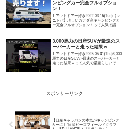
ンピングカー完全フルオプショ
ン！
1:アウトドアー好き2022.03.15(Tue)【マ
ニトバ】珍しいカナダ産キャンピングカ
ー完全フルオプション！って人気で話題
らしいぞ、見逃さないで！！2:アウトド
アー好き2022.03.15(Tue)この動画は注目
です！3:アウトドアー好...
3,000馬力の日産SUVが最速のス
キャンピングカー・SUV人気車種
ーパーカーと走った結果ｗ
1:アウトドアー好き2025.05.01(Thu)3,000
馬力の日産SUVが最速のスーパーカーと
走った結果ｗって人気で話題らしいぞ、
見逃さないで！！2:アウトドアー好き
2025.05.01(Thu)この動画は注目です！3:
アウトドアー好き...
スポンサーリンク
【日産キャラバンの本気がキャンピング
カーに】“日産ピーズフィールドクラフ
ト BRILLANTE（ブリランテ）“