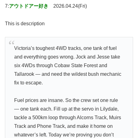
7:
アウトドアー好き
2026.04.24(Fri)
This is description
Victoria’s toughest 4WD tracks, one tank of fuel
and everything goes wrong. Jock and Jesse take
six 4WDs through Cobaw State Forest and
Tallarook — and need the wildest bush mechanic
fix to escape.
Fuel prices are insane. So the crew set one rule
— one tank each. Fill up at the servo in Lilydale,
tackle a 500km loop through Alcorns Track, Muirs
Track and Phone Track, and make it home on
whatever’s left. Today we’re proving you don’t