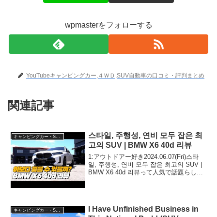
wpmasterをフォローする
YouTubeキャンピングカー,４ＷＤ,SUV自動車の口コミ・評判まとめ
関連記事
스타일, 주행성, 연비 모두 잡은 최
キャンピングカー・SUV人気車種
고의 SUV | BMW X6 40d 리뷰
1:アウトドアー好き2024.06.07(Fri)스타
일, 주행성, 연비 모두 잡은 최고의 SUV |
BMW X6 40d 리뷰って人気で話題らしい
ぞ、見逃さないで！！2:アウトドアー好
き2024.06.07(Fri)この動画は注目で...
I Have Unfinished Business in
キャンピングカー・SUV人気車種