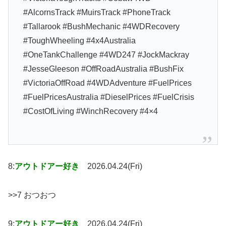
#AlcornsTrack #MuirsTrack #PhoneTrack
#Tallarook #BushMechanic #4WDRecovery
#ToughWheeling #4x4Australia
#OneTankChallenge #4WD247 #JockMackray
#JesseGleeson #OffRoadAustralia #BushFix
#VictoriaOffRoad #4WDAdventure #FuelPrices
#FuelPricesAustralia #DieselPrices #FuelCrisis
#CostOfLiving #WinchRecovery #4×4
8:
アウトドアー好き
2026.04.24(Fri)
>>7 おつおつ
9:
アウトドアー好き
2026.04.24(Fri)