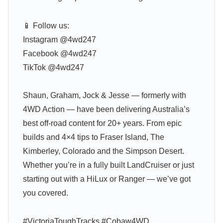
📱 Follow us:
Instagram @4wd247
Facebook @4wd247
TikTok @4wd247
Shaun, Graham, Jock & Jesse — formerly with
4WD Action — have been delivering Australia’s
best off-road content for 20+ years. From epic
builds and 4×4 tips to Fraser Island, The
Kimberley, Colorado and the Simpson Desert.
Whether you’re in a fully built LandCruiser or just
starting out with a HiLux or Ranger — we’ve got
you covered.
#VictoriaToughTracks #Cobaw4WD