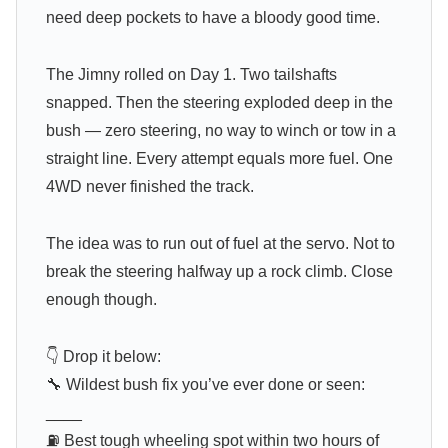
need deep pockets to have a bloody good time.
The Jimny rolled on Day 1. Two tailshafts
snapped. Then the steering exploded deep in the
bush — zero steering, no way to winch or tow in a
straight line. Every attempt equals more fuel. One
4WD never finished the track.
The idea was to run out of fuel at the servo. Not to
break the steering halfway up a rock climb. Close
enough though.
👇 Drop it below:
🔧 Wildest bush fix you’ve ever done or seen:
____
⛽ Best tough wheeling spot within two hours of