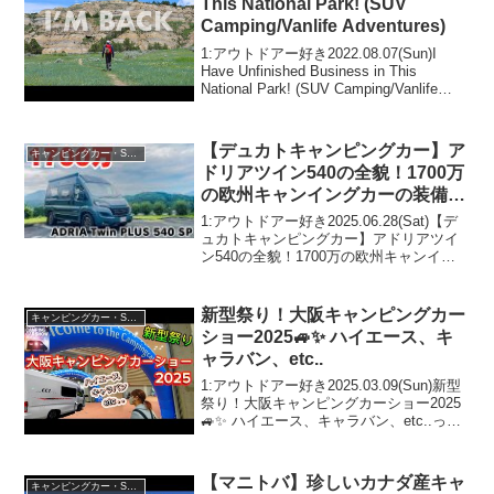
This National Park! (SUV
Camping/Vanlife Adventures)
1:アウトドアー好き2022.08.07(Sun)I
Have Unfinished Business in This
National Park! (SUV Camping/Vanlife
Adventures)って人気で話題らしいぞ、
見...
【デュカトキャンピングカー】ア
キャンピングカー・SUV人気車種
ドリアツイン540の全貌！1700万
の欧州キャンイングカーの装備と
魅力とは？
1:アウトドアー好き2025.06.28(Sat)【デ
ュカトキャンピングカー】アドリアツイ
ン540の全貌！1700万の欧州キャンイン
グカーの装備と魅力とは？って人気で話
題らしいぞ、見逃さないで！！2:アウト
ドアー好き2025.06.28(S...
新型祭り！大阪キャンピングカー
キャンピングカー・SUV人気車種
ショー2025🚙✨️ ハイエース、キ
ャラバン、etc..
1:アウトドアー好き2025.03.09(Sun)新型
祭り！大阪キャンピングカーショー2025
🚙✨️ ハイエース、キャラバン、etc..って
人気で話題らしいぞ、見逃さないで！！
2:アウトドアー好き2025.03.09(Sun)この
動画は注目...
【マニトバ】珍しいカナダ産キャ
キャンピングカー・SUV人気車種