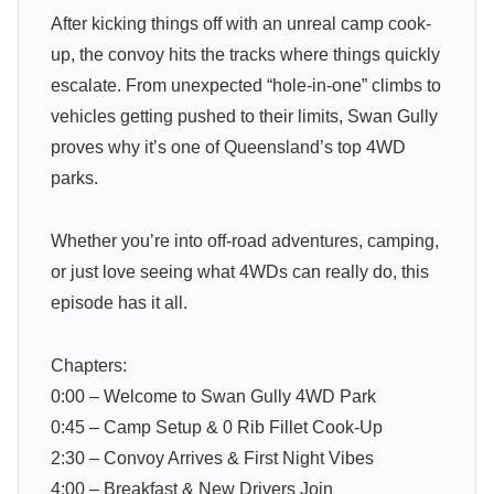
After kicking things off with an unreal camp cook-
up, the convoy hits the tracks where things quickly
escalate. From unexpected “hole-in-one” climbs to
vehicles getting pushed to their limits, Swan Gully
proves why it’s one of Queensland’s top 4WD
parks.
Whether you’re into off-road adventures, camping,
or just love seeing what 4WDs can really do, this
episode has it all.
Chapters:
0:00 – Welcome to Swan Gully 4WD Park
0:45 – Camp Setup & 0 Rib Fillet Cook-Up
2:30 – Convoy Arrives & First Night Vibes
4:00 – Breakfast & New Drivers Join