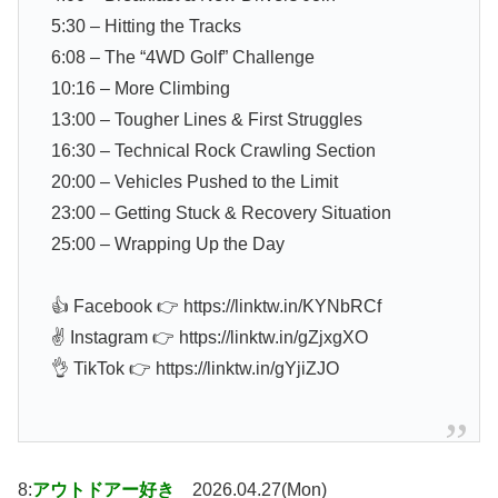
5:30 – Hitting the Tracks
6:08 – The “4WD Golf” Challenge
10:16 – More Climbing
13:00 – Tougher Lines & First Struggles
16:30 – Technical Rock Crawling Section
20:00 – Vehicles Pushed to the Limit
23:00 – Getting Stuck & Recovery Situation
25:00 – Wrapping Up the Day
👍 Facebook 👉 https://linktw.in/KYNbRCf
✌ Instagram 👉 https://linktw.in/gZjxgXO
👌 TikTok 👉 https://linktw.in/gYjiZJO
8:
アウトドアー好き
2026.04.27(Mon)