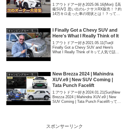
1:アウトドアー好き2025.06.16(Mon)【高
級SUV】思い出のレクサスRX販売！？約
14万キロ走った車の現状とは！？って人
気で話題らしいぞ、見逃さないで！！2:
アウトドアー好き2025.06.16(Mon)この動
画は注目です！3:...
I Finally Got a Chevy SUV and
キャンピングカー・SUV人気車種
Here's What I Really Think of It
1:アウトドアー好き2021.05.11(Tue)I
Finally Got a Chevy SUV and Here's
What I Really Think of Itって人気で話題
らしいぞ、見逃さないで！！2:アウトド
アー好き202...
New Brezza 2024 | Mahindra
キャンピングカー・SUV人気車種
XUV.e9 | New SUV Coming |
Tata Punch Facelift
1:アウトドアー好き2024.01.21(Sun)New
Brezza 2024 | Mahindra XUV.e9 | New
SUV Coming | Tata Punch Faceliftって人
気で話題らしいぞ、見逃さないで！！2:
ア...
スポンサーリンク