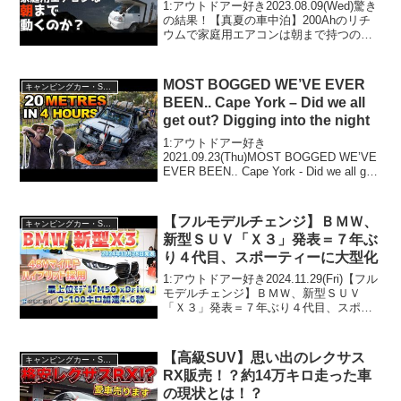
るのか？キャンピングカー☆
1:アウトドアー好き2023.08.09(Wed)驚き
の結果！【真夏の車中泊】200Ahのリチ
ウムで家庭用エアコンは朝まで持つの
か？何時間使えるのか？キャンピングカ
ー☆って人気で話題らしいぞ、見逃さな
いで！！2:アウトドアー好き2023.0...
MOST BOGGED WE’VE EVER
キャンピングカー・SUV人気車種
BEEN.. Cape York – Did we all
get out? Digging into the night
1:アウトドアー好き
2021.09.23(Thu)MOST BOGGED WE’VE
EVER BEEN.. Cape York - Did we all get
out? Digging into the nightって人気で話題
らしいぞ...
【フルモデルチェンジ】ＢＭＷ、
キャンピングカー・SUV人気車種
新型ＳＵＶ「Ｘ３」発表＝７年ぶ
り４代目、スポーティーに大型化
1:アウトドアー好き2024.11.29(Fri)【フル
モデルチェンジ】ＢＭＷ、新型ＳＵＶ
「Ｘ３」発表＝７年ぶり４代目、スポー
ティーに大型化って人気で話題らしい
ぞ、見逃さないで！！2:アウトドアー好
き2024.11.29(Fri)この動画は...
【高級SUV】思い出のレクサス
キャンピングカー・SUV人気車種
RX販売！？約14万キロ走った車
の現状とは！？