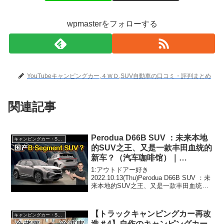
wpmasterをフォローする
YouTubeキャンピングカー,４ＷＤ,SUV自動車の口コミ・評判まとめ
関連記事
Perodua D66B SUV ：未来本地
キャンピングカー・SUV人気車種
的SUV之王、又是一款丰田血统的
新车？（汽车咖啡馆）｜
automachi.com 马来西亚试车频
1:アウトドアー好き
道
2022.10.13(Thu)Perodua D66B SUV ：未
来本地的SUV之王、又是一款丰田血统的
新车？（汽车咖啡馆）｜automachi.com
马来西亚试车频道って人気で話題らしい
ぞ、見逃さないで！！2:アウ...
【トラックキャンピングカー再改
キャンピングカー・SUV人気車種
造＃4】自作のキャンピングカー