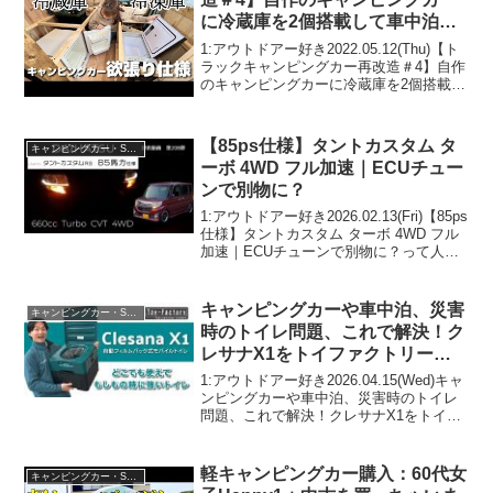
に冷蔵庫を2個搭載して車中泊を
快適にする！
1:アウトドアー好き2022.05.12(Thu)【ト
ラックキャンピングカー再改造＃4】自作
のキャンピングカーに冷蔵庫を2個搭載し
て車中泊を快適にする！って人気で話題
らしいぞ、見逃さないで！！2:アウトド
アー好き2022.05.12(Thu...
【85ps仕様】タントカスタム タ
キャンピングカー・SUV人気車種
ーボ 4WD フル加速｜ECUチュー
ンで別物に？
1:アウトドアー好き2026.02.13(Fri)【85ps
仕様】タントカスタム ターボ 4WD フル
加速｜ECUチューンで別物に？って人気
で話題らしいぞ、見逃さないで！！2:ア
ウトドアー好き2026.02.13(Fri)この動画は
注目です...
キャンピングカーや車中泊、災害
キャンピングカー・SUV人気車種
時のトイレ問題、これで解決！ク
レサナX1をトイファクトリース
タッフが徹底解説
1:アウトドアー好き2026.04.15(Wed)キャ
ンピングカーや車中泊、災害時のトイレ
問題、これで解決！クレサナX1をトイフ
ァクトリースタッフが徹底解説って人気
で話題らしいぞ、見逃さないで！！2:ア
ウトドアー好き2026.04.15(W...
軽キャンピングカー購入：60代女
キャンピングカー・SUV人気車種