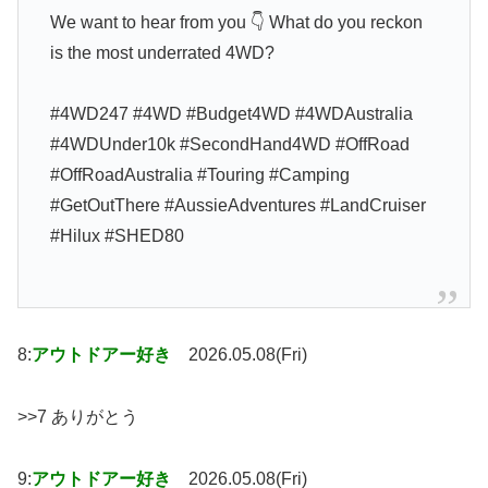
We want to hear from you 👇 What do you reckon
is the most underrated 4WD?
#4WD247 #4WD #Budget4WD #4WDAustralia
#4WDUnder10k #SecondHand4WD #OffRoad
#OffRoadAustralia #Touring #Camping
#GetOutThere #AussieAdventures #LandCruiser
#Hilux #SHED80
8:
アウトドアー好き
2026.05.08(Fri)
>>7 ありがとう
9:
アウトドアー好き
2026.05.08(Fri)