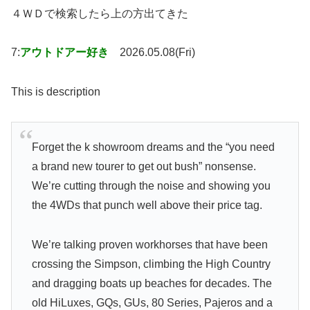
４ＷＤで検索したら上の方出てきた
7:
アウトドアー好き
2026.05.08(Fri)
This is description
Forget the k showroom dreams and the “you need
a brand new tourer to get out bush” nonsense.
We’re cutting through the noise and showing you
the 4WDs that punch well above their price tag.
We’re talking proven workhorses that have been
crossing the Simpson, climbing the High Country
and dragging boats up beaches for decades. The
old HiLuxes, GQs, GUs, 80 Series, Pajeros and a