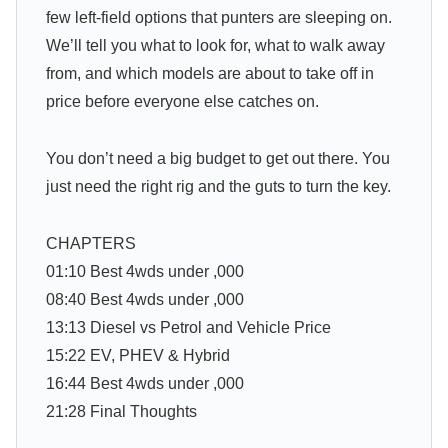
few left-field options that punters are sleeping on.
We’ll tell you what to look for, what to walk away
from, and which models are about to take off in
price before everyone else catches on.
You don’t need a big budget to get out there. You
just need the right rig and the guts to turn the key.
CHAPTERS
01:10 Best 4wds under ,000
08:40 Best 4wds under ,000
13:13 Diesel vs Petrol and Vehicle Price
15:22 EV, PHEV & Hybrid
16:44 Best 4wds under ,000
21:28 Final Thoughts