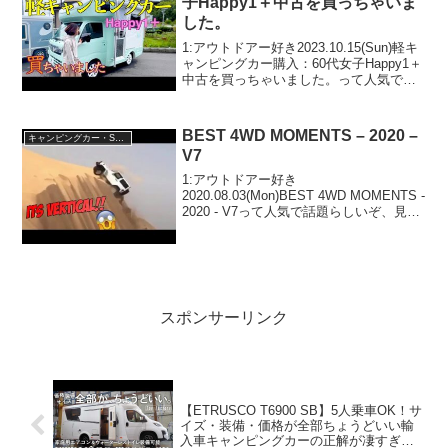
子Happy1＋中古を買っちゃいま
した。
1:アウトドアー好き2023.10.15(Sun)軽キ
ャンピングカー購入：60代女子Happy1＋
中古を買っちゃいました。って人気で話
題らしいぞ、見逃さないで！！2:アウト
ドアー好き2023.10.15(Sun)この動画は注
目です！3:アウ...
BEST 4WD MOMENTS – 2020 –
キャンピングカー・SUV人気車種
V7
1:アウトドアー好き
2020.08.03(Mon)BEST 4WD MOMENTS -
2020 - V7って人気で話題らしいぞ、見逃
さないで！！2:アウトドアー好き
2020.08.03(Mon)この動画は注目です！3:
アウトドアー好き20...
スポンサーリンク
【ETRUSCO T6900 SB】5人乗車OK！サ
イズ・装備・価格が全部ちょうどいい輸
入車キャンピングカーの正解が凄すぎ