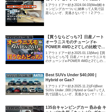
1:アウトドアー好き2024.04.03(Wed)軽キ
ャンピングカーついに納車って人気で話
題らしいぞ、見逃さないで！！2:アウト
ドアー好き2024.04.03(Wed)この動画は注
目です！3:アウトドアー好き
2024.04.03(Wed)な...
【買うならどっち?】日産ノート
キャンピングカー・SUV人気車種
オーラニスモのチューンドe-
POWER 4WDと2てしの比較で
す。木下隆之が最後にジャッジし
1:アウトドアー好き2025.01.13(Mon)【買
てますよ。
うならどっち?】日産ノートオーラニスモ
のチューンドe-POWER 4WDと2てしの比
較です。木下隆之が最後にジャッジして
ますよ。って人気で話題らしいぞ、見逃
さないで！！2:アウトドアー好...
Best SUVs Under $40,000 |
キャンピングカー・SUV人気車種
Hybrid or Gas?
1:アウトドアー好き2025.11.21(Fri)Best
SUVs Under ,000 | Hybrid or Gas?って人
気で話題らしいぞ、見逃さないで！！2:
アウトドアー好き2025.11.21(Fri)この動画
は注目です！3:ア...
135台キャンピングカー 呑み会 キ
キャンピングカー・SUV人気車種