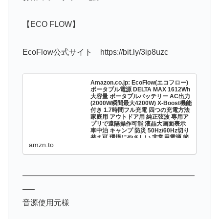
【ECO FLOW】
EcoFlow公式サイト https://bit.ly/3ip8uzc
Amazon.co.jp: EcoFlow(エコフロー)
ポータブル電源 DELTA MAX 1612Wh
大容量 ポータブルバッテリー AC出力
(2000W瞬間最大4200W) X-Boost機能
付き 1.7時間フル充電 四つの充電方法
家庭用 アウトドア用 純正弦波 専用ア
プリで遠隔操作可能 液晶大画面表示
車中泊 キャンプ 防災 50Hz/60Hz切り
替え可 環境にやさしい 非常用電源 節
電対応 : DIY・工具・ガーデン
amzn.to
Amazon.co.jp: EcoFlow(エコフロー) ポータブ
ル電源 DELTA MAX 1612Wh 大容量 ポータブ
ルバッテリー AC出力(2000W瞬間最大
4200W) X-Boost機能付き 1.7時間フル充電 四
つの充電方法家...
——————————————————————
—–
音源使用元様