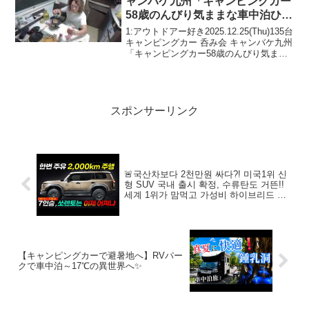
ャンバケ九州「キャンピングカー
58歳のんびり気ままな車中泊ひと
り旅」
1:アウトドアー好き2025.12.25(Thu)135台
キャンピングカー 呑み会 キャンバケ九州
「キャンピングカー58歳のんびり気まま
な車中泊ひとり旅」って人気で話題らし
いぞ、見逃さないで！！2:アウトドアー
好き2025.12.25(Th...
スポンサーリンク
🚨국산차보다 2천만원 싸다?! 미국1위 신
형 SUV 국내 출시 확정, 수류탄도 거뜬!!
세계 1위가 맘먹고 가성비 하이브리드 출
시소식에 난리난 이유 #렉서스GX
【キャンピングカーで避暑地へ】RVパー
クで車中泊～17℃の異世界へ✨