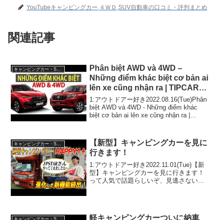
YouTubeキャンピングカー,４ＷＤ,SUV自動車の口コミ・評判まとめ
関連記事
Phân biệt AWD và 4WD –
キャンピングカー・SUV人気車種
Những điểm khác biệt cơ bản ai
lên xe cũng nhận ra | TIPCAR
TV
1:アウトドアー好き2022.08.16(Tue)Phân
biệt AWD và 4WD - Những điểm khác
biệt cơ bản ai lên xe cũng nhận ra |
TIPCAR TVって人気で話題らしい...
【新型】キャンピングカーを見に
キャンピングカー・SUV人気車種
行きます！
1:アウトドアー好き2022.11.01(Tue)【新
型】キャンピングカーを見に行きます！
って人気で話題らしいぞ、見逃さない
で！！2:アウトドアー好き
2022.11.01(Tue)この動画は注目です！3:
アウトドアー好き2022.11.01...
軽キャンピングカーついに納車
キャンピングカー・SUV人気車種