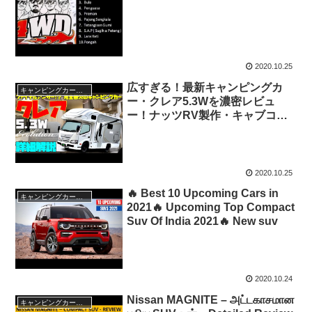
2020.10.25
広すぎる！最新キャンピングカ
キャンピングカー・SUV人気車種
ー・クレア5.3Wを濃密レビュ
ー！ナッツRV製作・キャブコン
バージョンのフラッグシップ！ト
ヨタ・カムロードベースの超本格
派！道の駅巡りや車中泊の旅に最
強の相棒！
2020.10.25
🔥 Best 10 Upcoming Cars in
キャンピングカー・SUV人気車種
2021🔥 Upcoming Top Compact
Suv Of India 2021🔥 New suv
2020.10.24
Nissan MAGNITE – அட்டகாசமான
キャンピングカー・SUV人気車種