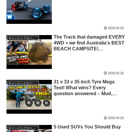
2020.03.20
The Track that damaged EVERY
キャンピングカー・SUV人気車種
4WD + we find Australia's BEST
BEACH CAMPSITE!
Glasshouse Mountains 4×4
2020.03.20
31 v 33 v 35 inch Tyre Mega
キャンピングカー・SUV人気車種
Test! What wins? Every
question answered – Mud,
sand, rocks, on-road
2020.03.20
5 Used SUVs You Should Buy
キャンピングカー・SUV人気車種