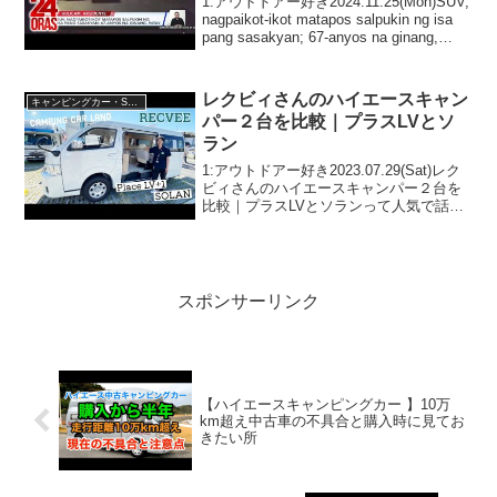
1:アウトドアー好き2024.11.25(Mon)SUV,
nagpaikot-ikot matapos salpukin ng isa
pang sasakyan; 67-anyos na ginang,
patay | 24 Orasっ...
レクビィさんのハイエースキャン
キャンピングカー・SUV人気車種
パー２台を比較｜プラスLVとソ
ラン
1:アウトドアー好き2023.07.29(Sat)レク
ビィさんのハイエースキャンパー２台を
比較｜プラスLVとソランって人気で話題
らしいぞ、見逃さないで！！2:アウトド
アー好き2023.07.29(Sat)この動画は注目
です！3:アウトドアー...
スポンサーリンク
【ハイエースキャンピングカー 】10万
km超え中古車の不具合と購入時に見てお
きたい所