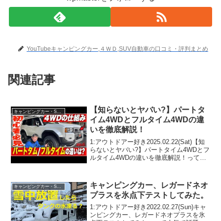
YouTubeキャンピングカー,４ＷＤ,SUV自動車の口コミ・評判まとめ
関連記事
【知らないとヤバい?】パートタ
キャンピングカー・SUV人気車種
イム4WDとフルタイム4WDの違
いを徹底解説！
1:アウトドアー好き2025.02.22(Sat)【知
らないとヤバい?】パートタイム4WDとフ
ルタイム4WDの違いを徹底解説！って人
気で話題らしいぞ、見逃さないで！！2:
アウトドアー好き2025.02.22(Sat)この動
画は注目です！3:...
キャンピングカー、レガードネオ
キャンピングカー・SUV人気車種
プラスを氷点下テストしてみた。
1:アウトドアー好き2022.02.27(Sun)キャ
ンピングカー、レガードネオプラスを氷