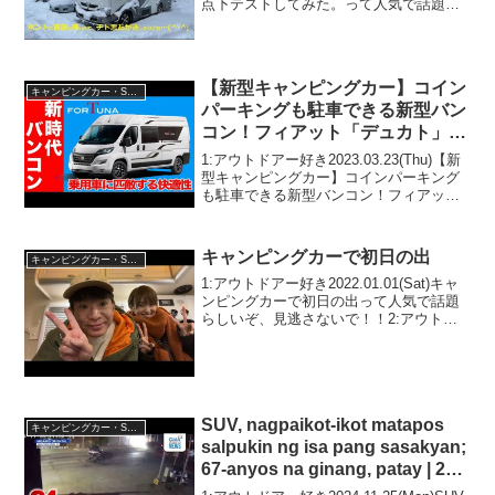
点下テストしてみた。って人気で話題ら
しいぞ、見逃さないで！！2:アウトドア
ー好き2022.02.27(Sun)この動画は注目で
す！3:アウトドアー好き...
【新型キャンピングカー】コイン
キャンピングカー・SUV人気車種
パーキングも駐車できる新型バン
コン！フィアット「デュカト」フ
ォルトナを試乗＆徹底紹介！新時
1:アウトドアー好き2023.03.23(Thu)【新
代の幕開け！
型キャンピングカー】コインパーキング
も駐車できる新型バンコン！フィアット
「デュカト」フォルトナを試乗＆徹底紹
介！新時代の幕開け！って人気で話題ら
しいぞ、見逃さないで！！2:アウトドア
キャンピングカーで初日の出
キャンピングカー・SUV人気車種
ー好...
1:アウトドアー好き2022.01.01(Sat)キャ
ンピングカーで初日の出って人気で話題
らしいぞ、見逃さないで！！2:アウトド
アー好き2022.01.01(Sat)この動画は注目
です！3:アウトドアー好き
2022.01.01(Sat)日本...
SUV, nagpaikot-ikot matapos
キャンピングカー・SUV人気車種
salpukin ng isa pang sasakyan;
67-anyos na ginang, patay | 24
Oras