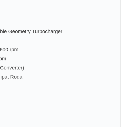
able Geometry Turbocharger
.600 rpm
rpm
 Converter)
mpat Roda