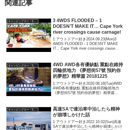
関連記事
3 4WDS FLOODED – 1
キャンピングカー・SUV人気車種
DOESN’T MAKE IT… Cape York
river crossings cause carnage!
1:アウトドアー好き2024.09.23(Mon)3
4WDS FLOODED - 1 DOESN’T MAKE
IT... Cape York river crossings cause
carnage!って人気で話題らしいぞ、見逃
さない...
4WD AWD各有優缺點 重點在維持
キャンピングカー・SUV人気車種
四輪抓地力 《夢想街57號 預約你
的夢想》精華篇 20181225
1:アウトドアー好き2020.08.18(Tue)4WD
AWD各有優缺點 重點在維持四輪抓地力
《夢想街57號 預約你的夢想》精華篇
20181225って人気で話題らしいぞ、見逃
さないで！！2:アウトドアー好き
2020.08.18(Tue...
高速SAで連泊車中泊したら精神
キャンピングカー・SUV人気車種
が崩壊しかけた話
1:アウトドアー好き2022.10.02(Sun)高速
SAで連泊車中泊したら精神が崩壊しかけ