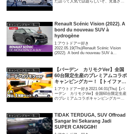
た話って人気で話題らしいぞ、見逃さな
いで！！2:アウトドアー好き
2022.10.02(Sun)この動画は注目です！3:
アウトドアー好き2022.10...
Renault Scénic Vision (2022). A
キャンピングカー・SUV人気車種
bord du nouveau SUV à
hydrogène
1:アウトドアー好き
2022.05.19(Thu)Renault Scénic Vision
(2022). A bord du nouveau SUV à
hydrogèneって人気で話題らしいぞ、見逃
さないで！！2:アウトドアー好き20...
【バーデン カリモクVer】全国
キャンピングカー・SUV人気車種
60台限定生産のプレミアムコラボ
キャンピングカー！【トイファク
トリー】✖️【カリモク家具】
1:アウトドアー好き2021.04.01(Thu)【バ
ーデン カリモクVer】全国60台限定生産
のプレミアムコラボキャンピングカー！
【トイファクトリー】✖️【カリモク家
具】って人気で話題らしいぞ、見逃さな
いで！！2:アウトドアー好き2021...
TIDAK TERDUGA, SUV Offroad
キャンピングカー・SUV人気車種
Sangar Ini Sekarang Jadi
SUPER CANGGIH!