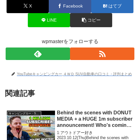
X
Facebook
はてブ
LINE
コピー
wpmasterをフォローする
YouTubeキャンピングカー,４ＷＤ,SUV自動車の口コミ・評判まとめ
関連記事
Behind the scenes with DONUT
キャンピングカー・SUV人気車種
MEDIA + a HUGE 1m subscriber
announcement! Who's coming
with us?
1:アウトドアー好き
2023.10.12(Thu)Behind the scenes with