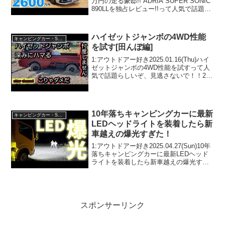
万円の走る豪邸!! ADRIA SUPER SONIC
890LLを独占レビュー!!って人気で話題ら
しいぞ、見逃さないで！！2:アウトドア
ー好き2023.09.26(Tue)この動画...
ハイゼットジャンボの4WD性能
キャンピングカー・SUV人気車種
を試す[田んぼ編]
1:アウトドアー好き2025.01.16(Thu)ハイ
ゼットジャンボの4WD性能を試すって人
気で話題らしいぞ、見逃さないで！！2:
アウトドアー好き2025.01.16(Thu)この動
画は注目です！3:アウトドアー好き
2025.01.16(T...
10年落ちキャンピングカーに最新
キャンピングカー・SUV人気車種
LEDヘッドライトを装着したら新
車越えの爆光すぎた！
1:アウトドアー好き2025.04.27(Sun)10年
落ちキャンピングカーに最新LEDヘッド
ライトを装着したら新車越えの爆光すぎ
た！って人気で話題らしいぞ、見逃さな
いで！！2:アウトドアー好き
2025.04.27(Sun)この動画は注目で...
スポンサーリンク