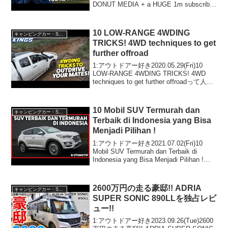
DONUT MEDIA + a HUGE 1m subscriber
announcement! Who's coming with us?っ
て...
10 LOW-RANGE 4WDING
キャンピングカー・SUV人気車種
TRICKS! 4WD techniques to get
further offroad
1:アウトドアー好き2020.05.29(Fri)10
LOW-RANGE 4WDING TRICKS! 4WD
techniques to get further offroadって人気
で話題らしいぞ、見逃さないで！！2:ア
ウトドアー好き...
10 Mobil SUV Termurah dan
キャンピングカー・SUV人気車種
Terbaik di Indonesia yang Bisa
Menjadi Pilihan !
1:アウトドアー好き2021.07.02(Fri)10
Mobil SUV Termurah dan Terbaik di
Indonesia yang Bisa Menjadi Pilihan !っ
て人気で話題らしいぞ、見逃さない
で！！2...
2600万円の走る豪邸!! ADRIA
キャンピングカー・SUV人気車種
SUPER SONIC 890LLを独占レビ
ュー!!
1:アウトドアー好き2023.09.26(Tue)2600