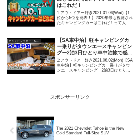
はこれだ！
1:アウトドアー好き2021.01.06(Wed)【1
位から5位を発表！】2020年最も視聴され
たキャンピングカーはこれだ！って人気
で話題らしいぞ、見逃さないで！！2:ア
ウトドアー好き2021.01.06(Wed)この動画
は注目です！3:ア...
【SA車中泊】軽キャンピングカ
キャンピングカー・SUV人気車種
ー乗りがタウンエースキャンピン
グー2泊3日ひとり車中泊旅で感じ
た。メリットデメリット【カロビ
1:アウトドアー好き2021.08.02(Mon)【SA
ー】
車中泊】軽キャンピングカー乗りがタウ
ンエースキャンピングー2泊3日ひとり車
中泊旅で感じた。メリットデメリット
【カロビー】って人気で話題らしいぞ、
見逃さないで！！2:アウトドアー好き
20...
スポンサーリンク
The 2021 Chevrolet Tahoe is the New
Gold Standard Full-Size SUV