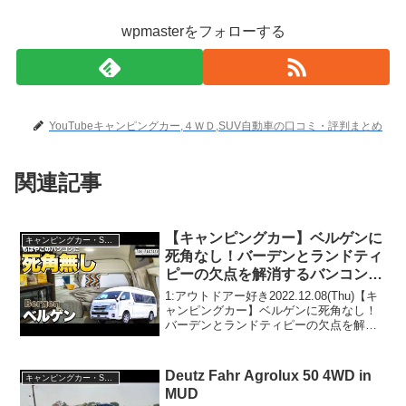
wpmasterをフォローする
YouTubeキャンピングカー,４ＷＤ,SUV自動車の口コミ・評判まとめ
関連記事
【キャンピングカー】ベルゲンに
キャンピングカー・SUV人気車種
死角なし！バーデンとランドティ
ピーの欠点を解消するバンコン！
【トイファクトリー】
1:アウトドアー好き2022.12.08(Thu)【キ
ャンピングカー】ベルゲンに死角なし！
バーデンとランドティピーの欠点を解消
するバンコン！【トイファクトリー】っ
て人気で話題らしいぞ、見逃さない
で！！2:アウトドアー好き2022.12.08...
Deutz Fahr Agrolux 50 4WD in
キャンピングカー・SUV人気車種
MUD