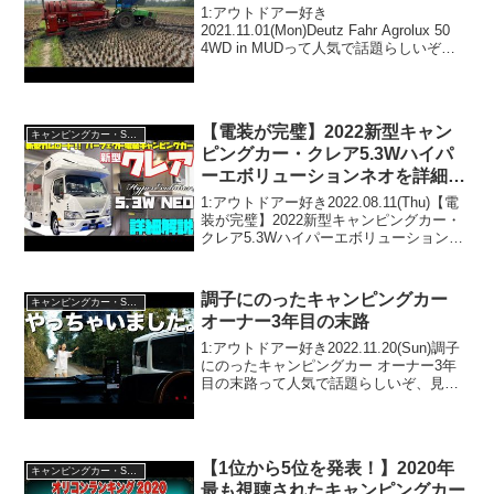
1:アウトドアー好き
2021.11.01(Mon)Deutz Fahr Agrolux 50
4WD in MUDって人気で話題らしいぞ、
見逃さないで！！2:アウトドアー好き
2021.11.01(Mon)この動画は注目です！3:
アウトドアー...
【電装が完璧】2022新型キャン
キャンピングカー・SUV人気車種
ピングカー・クレア5.3Wハイパ
ーエボリューションネオを詳細レ
ビュー！ナッツRV製作、旗艦キ
1:アウトドアー好き2022.08.11(Thu)【電
ャブコンが新型カムロード＆リチ
装が完璧】2022新型キャンピングカー・
クレア5.3Wハイパーエボリューションネ
ウムイオンバッテリーでフルモデ
オを詳細レビュー！ナッツRV製作、旗艦
ルチェンジ！
キャブコンが新型カムロード＆リチウム
イオンバッテリーでフルモデルチェ...
調子にのったキャンピングカー
キャンピングカー・SUV人気車種
オーナー3年目の末路
1:アウトドアー好き2022.11.20(Sun)調子
にのったキャンピングカー オーナー3年
目の末路って人気で話題らしいぞ、見逃
さないで！！2:アウトドアー好き
2022.11.20(Sun)この動画は注目です！3:
アウトドアー好き2022....
【1位から5位を発表！】2020年
キャンピングカー・SUV人気車種
最も視聴されたキャンピングカー