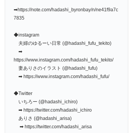
➡︎https://note.com/hadashi_byronbay/n/ne41f9a7c
7835
◆instagram
夫婦のゆるーい日常 (@hadashi_fufu_tekito)
➡︎
https://www.instagram.com/hadashi_fufu_tekito/
妻ありさのイラスト (@hadashi_fufu)
➡︎ https://www.instagram.com/hadashi_fufu/
◆Twitter
いちろー (@hadashi_ichiro)
➡︎ https://twitter.com/hadashi_ichiro
ありさ (@hadashi_arisa)
➡︎ https://twitter.com/hadashi_arisa