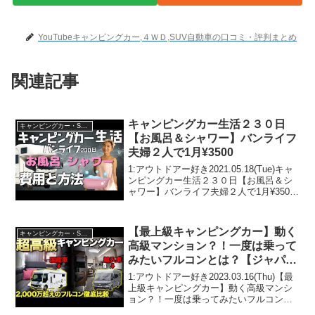
YouTubeキャンピングカー,４ＷＤ,SUV自動車の口コミ・評判まとめ
関連記事
キャンピングカー生活２３０日
キャンピングカー・SUV人気車種
【お風呂＆シャワー】バンライフ
夫婦２人で1月¥3500
1:アウトドアー好き2021.05.18(Tue)キャ
ンピングカー生活２３０日【お風呂＆シ
ャワー】バンライフ夫婦２人で1月¥3500
って人気で話題らしいぞ、見逃さない
で！！2:アウトドアー好き
2021.05.18(Tue)この動画は注目です...
【最上級キャンピングカー】動く
キャンピングカー・SUV人気車種
高級マンション？！一度は乗って
みたいフルコンとは？【ジャパン
キャンピングカーショー】
1:アウトドアー好き2023.03.16(Thu)【最
上級キャンピングカー】動く高級マンシ
ョン？！一度は乗ってみたいフルコンと
は？【ジャパンキャンピングカーショ