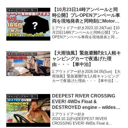
ー】って人気で話題らしいぞ、見逃さな
いで！！2:アウトドアー好き2023.03....
【10月23日14時アンベールと同
キャンピングカー・SUV人気車種
時公開】プレOPENアンベール車
両を現地発表と同時刻にMotorz
チャンネルだけ同時公開いたしま
1:アウトドアー好き2023.10.24(Tue)【10
す。【ダイレクトカーズ】#キャ
月23日14時アンベールと同時公開】プレ
OPENアンベール車両を現地発表と同時
ンピングカー
刻にMotorzチャンネルだけ同時公開いた
します。【ダイレクトカーズ】#キャンピ
ングカーって人気で話題らし...
【大雨強風】緊急避難⁉︎女1人軽キ
キャンピングカー・SUV人気車種
ャンピングカーで夜逃げた理
由・・・【車中泊】
1:アウトドアー好き2026.04.05(Sun) 【大
雨強風】緊急避難⁉︎女1人軽キャンピング
カーで夜逃げた理由・・・【車中泊】っ
て人気で話題らしいぞ、見逃さない
で！！2:アウトドアー好き
2026.04.05(Sun)この動画は注目です！...
DEEPEST RIVER CROSSING
キャンピングカー・SUV人気車種
EVER! 4WDs Float &
DESTROYED engine – wildest
Cape York moment ever filmed!
1:アウトドアー好き
2024.10.11(Fri)DEEPEST RIVER
CROSSING EVER! 4WDs Float &
DESTROYED engine - wildest Cape York