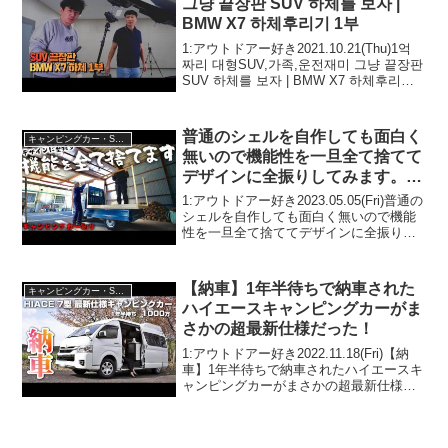
그냥 끝장판 SUV 하체를 보자 |
BMW X7 하체후리기 1부
1:アウトドアー好き2021.10.21(Thu)1억
짜리 대형SUV,가족,운전재미 그냥 끝장판
SUV 하체를 보자 | BMW X7 하체후리기 1
부って人気で話題らしいぞ、見逃さない
で！！2:アウトドアー好き2021.10.21...
普通のシェルを自作しても面白く
キャンピングカー・SUV人気車種
無いので機能性を一旦全て捨てて
デザインに全振りしてみます。土
台枠組み製作【軽トラキャンピン
1:アウトドアー好き2023.05.05(Fri)普通の
グカーDIY 第一話】
シェルを自作しても面白く無いので機能
性を一旦全て捨ててデザインに全振りし
てみます。土台枠組み製作【軽トラキャ
ンピングカーDIY 第一話】って人気で話
題らしいぞ、見逃さないで！！2:アウ...
【納車】1年半待ちで納車された
キャンピングカー・SUV人気車種
ハイエースキャンピングカーがま
さかの超最新仕様だった！
1:アウトドアー好き2022.11.18(Fri)【納
車】1年半待ちで納車されたハイエースキ
ャンピングカーがまさかの超最新仕様だ
った！って人気で話題らしいぞ、見逃さ
ないで！！2:アウトドアー好き
2022.11.18(Fri)この動画は注目で...