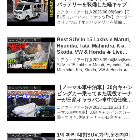
バッテリーを装備した軽キャブコ
ンキャンピングカー
1:アウトドアー好き2025.06.08(Sun)【C
BUS（シーバス）：ナッツRV】クーラー
とリチウムイオンバッテリーを装備した
軽キャブコンキャンピングカーって人気
で話題らしいぞ、見逃さないで！！2:ア
ウトドアー好き2025.06.08...
Best SUV in 15 Lakhs ⭐️ Maruti,
キャンピングカー・SUV人気車種
Hyundai, Tata, Mahindra, Kia,
Skoda, VW & Honda 🔥 Live
With CARGURU
1:アウトドアー好き2023.09.04(Mon)Best
SUV in 15 Lakhs ⭐️ Maruti, Hyundai, Tata,
Mahindra, Kia, Skoda, VW & Honda 🔥
Live With CAR...
【ノーマル車中泊車】30台キャン
キャンピングカー・SUV人気車種
ピングカー乗ってきた現役オーナ
ーが日産キャラバン車中泊仕様車
で感じたメリット/デメリット
1:アウトドアー好き2023.11.11(Sat)【ノ
ーマル車中泊車】30台キャンピングカー
乗ってきた現役オーナーが日産キャラバ
ン車中泊仕様車で感じたメリット/デメリ
ットって人気で話題らしいぞ、見逃さな
いで！！2:アウトドアー好き2023....
1억 짜리 대형SUV,가족,운전재미
キャンピングカー・SUV人気車種