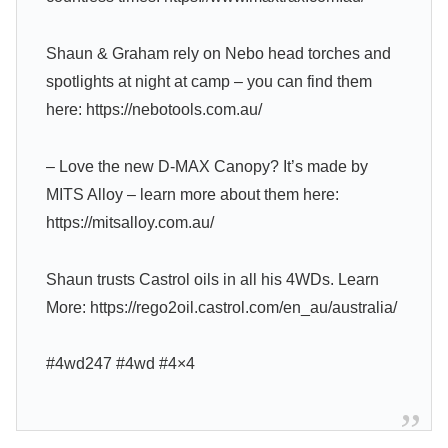
Shaun & Graham rely on Nebo head torches and
spotlights at night at camp – you can find them
here: https://nebotools.com.au/
– Love the new D-MAX Canopy? It’s made by
MITS Alloy – learn more about them here:
https://mitsalloy.com.au/
Shaun trusts Castrol oils in all his 4WDs. Learn
More: https://rego2oil.castrol.com/en_au/australia/
#4wd247 #4wd #4×4