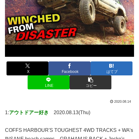
X
Facebook
はてブ
LINE
コピー
2020.08.14
1:
アウトドアー好き
2020.08.13(Thu)
COFFS HARBOUR'S TOUGHEST 4WD TRACKS + WA’s
INSANE beach camps – GRAHAM IS BACK + Jocko's