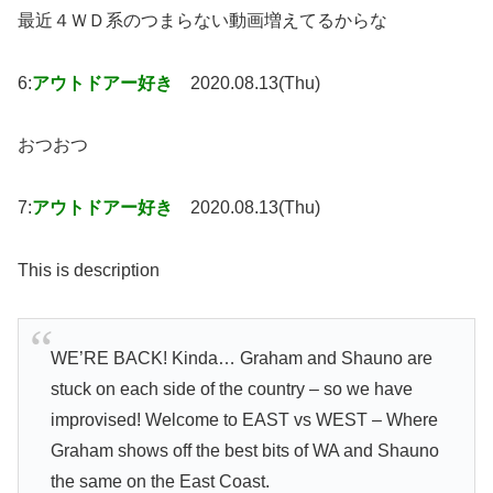
最近４ＷＤ系のつまらない動画増えてるからな
6:
アウトドアー好き
2020.08.13(Thu)
おつおつ
7:
アウトドアー好き
2020.08.13(Thu)
This is description
WE’RE BACK! Kinda… Graham and Shauno are
stuck on each side of the country – so we have
improvised! Welcome to EAST vs WEST – Where
Graham shows off the best bits of WA and Shauno
the same on the East Coast.