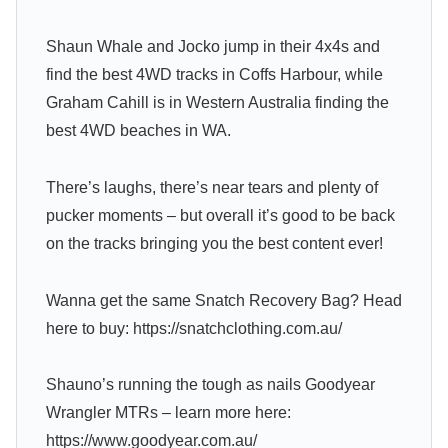
Shaun Whale and Jocko jump in their 4x4s and
find the best 4WD tracks in Coffs Harbour, while
Graham Cahill is in Western Australia finding the
best 4WD beaches in WA.
There’s laughs, there’s near tears and plenty of
pucker moments – but overall it’s good to be back
on the tracks bringing you the best content ever!
Wanna get the same Snatch Recovery Bag? Head
here to buy: https://snatchclothing.com.au/
Shauno’s running the tough as nails Goodyear
Wrangler MTRs – learn more here:
https://www.goodyear.com.au/