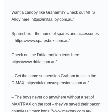
Want a canopy like Graham’s? Check out MITS
Alloy here: https://mitsalloy.com.au/
Sparesbox – the home of spares and accessories
– https://www.sparesbox.com.au/
Check out the Drifta roof top tents here:
https://www.drifta.com.au/
– Get the same suspension Graham trusts in the
D-MAX: https://fulcrumsuspensions.com.au/
– The boys never go anywhere without a set of
MAXTRAX on the roof – they’ve saved their bacon
countless times: https://www.maxtrax.com.au/