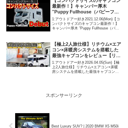
【コンパクトサイズのキャブコン
キャンピングカー・SUV人気車種
最新作！】キャンパー厚木
”Puppy Fullhouse（パピーフル
ハウス）”
1:アウトドアー好き2021.12.06(Mon)【コ
ンパクトサイズのキャブコン最新作！】
キャンパー厚木 ”Puppy Fullhouse（パピ
ーフルハウス）”って人気で話題らしい
ぞ、見逃さないで！！2:アウトドアー好
き2021.12.06...
【極上2人旅仕様】リチウム×エア
キャンピングカー・SUV人気車種
コン×床暖房システムを搭載した
最強キャブコンをレビュー【リバ
ティ52SPi】
1:アウトドアー好き2026.04.05(Sun)【極
上2人旅仕様】リチウム×エアコン×床暖
房システムを搭載した最強キャブコンを
レビュー【リバティ52SPi】って人気で話
題らしいぞ、見逃さないで！！2:アウト
ドアー好き2026.04.05(...
スポンサーリンク
Best Luxury SUV? | 2020 BMW X5 M50i