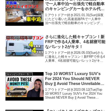
で一人車中泊〜出張先で軽自動車
のキャンピングカーをホテル代わ
りに使うおっさん冬物語〜
1:アウトドアー好き2021.01.31(Sun)深夜
にたどり着いた高速道路PAで一人車中
泊〜出張先で軽自動車のキャンピングカ
ーをホテル代わりに使うおっさん冬物
語〜って人気で話題らしいぞ、見逃さな
いで！！2:アウトドアー好き2021.01....
さらに進化した軽キャブコン！新
キャンピングカー・SUV人気車種
FRPで作る4人乗車、4名就寝可能
なバレット2がキタ！
1:アウトドアー好き2026.05.03(Sun)さら
に進化した軽キャブコン！新FRPで作る4
人乗車、4名就寝可能なバレット2がキ
タ！って人気で話題らしいぞ、見逃さな
いで！！2:アウトドアー好き
2026.05.03(Sun)この動画は注目で...
Top 10 WORST Luxury SUV's
キャンピングカー・SUV人気車種
For 2024 You Should NEVER
Buy || Avoid These Unreliable
Money Pits
1:アウトドアー好き2023.09.12(Tue)Top
10 WORST Luxury SUV's For 2024 You
Should NEVER Buy || Avoid These
Unreliable Money Pitsって人...