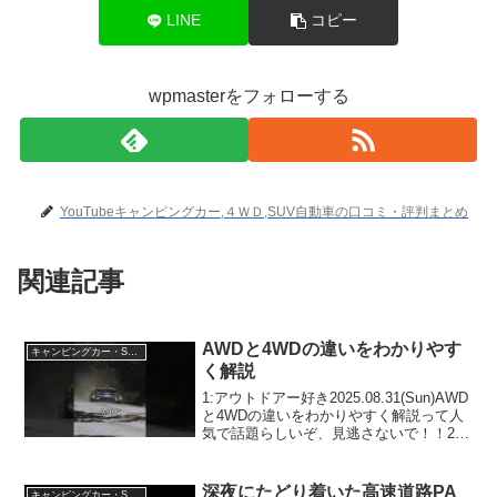
LINE
コピー
wpmasterをフォローする
YouTubeキャンピングカー,４ＷＤ,SUV自動車の口コミ・評判まとめ
関連記事
AWDと4WDの違いをわかりやす
キャンピングカー・SUV人気車種
く解説
1:アウトドアー好き2025.08.31(Sun)AWD
と4WDの違いをわかりやすく解説って人
気で話題らしいぞ、見逃さないで！！2:
アウトドアー好き2025.08.31(Sun)この動
画は注目です！3:アウトドアー好き
2025.08.31(...
深夜にたどり着いた高速道路PA
キャンピングカー・SUV人気車種