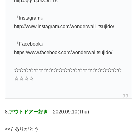
http://qq4q.biz/JHYs
『Instagram』
http://www.instagram.com/wonderwall_tsujido/
『Facebook』
https://www.facebook.com/wonderwalltsujido/
☆☆☆☆☆☆☆☆☆☆☆☆☆☆☆☆☆☆☆☆☆☆
☆☆☆☆
8:
アウトドアー好き
2020.09.10(Thu)
>>7 ありがとう