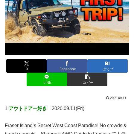
X
Facebook
はてブ
LINE
コピー
2020.09.11
1:
アウトドアー好き
2020.09.11(Fri)
Fraser Island’s Secret West Coast Paradise! No crowds &
beach sunsets – Shauno's 4WD Guide to Fraserって人気