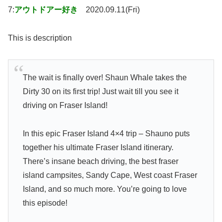
7:
アウトドアー好き
2020.09.11(Fri)
This is description
The wait is finally over! Shaun Whale takes the
Dirty 30 on its first trip! Just wait till you see it
driving on Fraser Island!
In this epic Fraser Island 4×4 trip – Shauno puts
together his ultimate Fraser Island itinerary.
There’s insane beach driving, the best fraser
island campsites, Sandy Cape, West coast Fraser
Island, and so much more. You’re going to love
this episode!