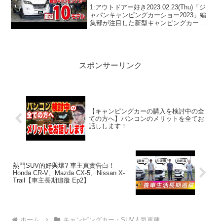
1:アウトドアー好き2023.02.23(Thu)「ジ
ャパンキャンピングカーショー2023」編
集部が注目した新型キャンピングカー厳
選10モデルって人気で話題らしいぞ、見
逃さないで！！2:アウトドアー好き
2023.02.23(Thu)この動画...
スポンサーリンク
【キャンピングカーの購入を検討中の全
ての方へ】バンコンのメリットを全てお
話しします！
熱門SUV的好與壞? 車主真實告白！
Honda CR-V、Mazda CX-5、Nissan X-
Trail【車主長期追蹤 Ep2】
ホーム
キャンピングカー・SUV人気車種