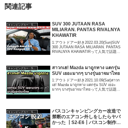
関連記事
SUV 300 JUTAAN RASA
キャンピングカー・SUV人気車種
MILIARAN. PANTAS RIVALNYA
KHAWATIR
1:アウトドアー好き2022.03.20(Sun)SUV
300 JUTAAN RASA MILIARAN. PANTAS
RIVALNYA KHAWATIRって人気で話題ら
しいぞ、見逃さないで！！2:アウトドア
ー好き2022.03.20(...
สาวกเฮ! Mazda มาถูกทาง แตกรุ่น
キャンピングカー・SUV人気車種
SUV เยอะมากๆ บางรุ่นอาจมาไทย
1:アウトドアー好き2021.10.09(Sat)สาวก
เฮ! Mazda มาถูกทาง แตกรุ่น SUV เยอะ
มากๆ บางรุ่นอาจมาไทยって人気で話題ら
しいぞ、見逃さないで！！2:アウトドア
ー好き2021.1...
バスコンキャンピングカー改造で
キャンピングカー・SUV人気車種
禁断のエアコン外しをしたらヤバ
かった ┃S2-E6┃バスコン制作