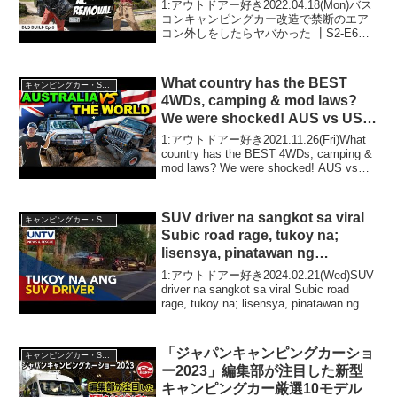
DIY
1:アウトドアー好き2022.04.18(Mon)バス
コンキャンピングカー改造で禁断のエア
コン外しをしたらヤバかった ┃S2-E6┃
バスコン制作DIYって人気で話題らしい
ぞ、見逃さないで！！2:アウトドアー好
き2022.04.18(Mon)...
What country has the BEST
キャンピングカー・SUV人気車種
4WDs, camping & mod laws?
We were shocked! AUS vs USA
vs UK vs EU vs NZ!
1:アウトドアー好き2021.11.26(Fri)What
country has the BEST 4WDs, camping &
mod laws? We were shocked! AUS vs
USA vs UK vs EU vs ...
SUV driver na sangkot sa viral
キャンピングカー・SUV人気車種
Subic road rage, tukoy na;
lisensya, pinatawan ng
suspensyon – LTO
1:アウトドアー好き2024.02.21(Wed)SUV
driver na sangkot sa viral Subic road
rage, tukoy na; lisensya, pinatawan ng
suspensyon – L...
「ジャパンキャンピングカーショ
キャンピングカー・SUV人気車種
ー2023」編集部が注目した新型
キャンピングカー厳選10モデル