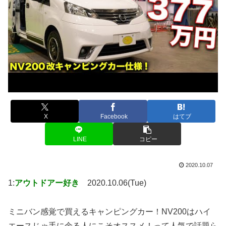
X
Facebook
はてブ
LINE
コピー
2020.10.07
1:
アウトドアー好き
2020.10.06(Tue)
ミニバン感覚で買えるキャンピングカー！NV200はハイ
エースじゃ手に余る人にこそオススメ！って人気で話題ら