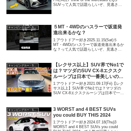
SUVって人気で話題らしいぞ、見逃さな
いで！！2:アウトドアー好き
2022.08.13(Sat)この動画は注目...
５MT・4WDのハスラーで坂道発
キャンピングカー・SUV人気車種
進出来るかな？
1:アウトドアー好き2025.11.15(Sat)５
MT・4WDのハスラーで坂道発進出来るか
な？って人気で話題らしいぞ、見逃さな
いで！！2:アウトドアー好き
2025.11.15(Sat)この動画は注目です！3:
アウトドアー好き2025.11...
【レクサス以上】SUV界でNo1で
キャンピングカー・SUV人気車種
は？マツダのSUV CX-8エクスク
ルーシブは日本で一番美しいので
は？CX-８ exclusive mode
1:アウトドアー好き2021.09.17(Fri)【レク
サス以上】SUV界でNo1では？マツダの
SUV CX-8エクスクルーシブは日本で一番
美しいのでは？CX-８ exclusive modeっ
て人気で話題らしいぞ、見逃さない
で！！2:アウ...
3 WORST and 4 BEST SUVs
キャンピングカー・SUV人気車種
you could BUY THIS 2024
1:アウトドアー好き2024.07.18(Thu)3
WORST and 4 BEST SUVs you could