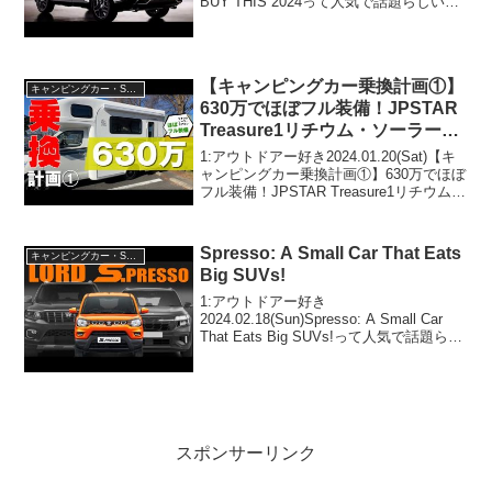
BUY THIS 2024って人気で話題らしい
ぞ、見逃さないで！！2:アウトドアー好
き2024.07.18(Thu)この動...
【キャンピングカー乗換計画①】
キャンピングカー・SUV人気車種
630万でほぼフル装備！JPSTAR
Treasure1リチウム・ソーラー・
温水シャワー・マルチルーム等完
1:アウトドアー好き2024.01.20(Sat)【キ
全装備のクラス最強ミドルキャブ
ャンピングカー乗換計画①】630万でほぼ
フル装備！JPSTAR Treasure1リチウム・
コン。もうこれでいいんじゃな
ソーラー・温水シャワー・マルチルーム
い！？
等完全装備のクラス最強ミドルキャブコ
ン。もうこれでいいんじ...
Spresso: A Small Car That Eats
キャンピングカー・SUV人気車種
Big SUVs!
1:アウトドアー好き
2024.02.18(Sun)Spresso: A Small Car
That Eats Big SUVs!って人気で話題らし
いぞ、見逃さないで！！2:アウトドアー
好き2024.02.18(Sun)この動画は注目で
す！...
スポンサーリンク