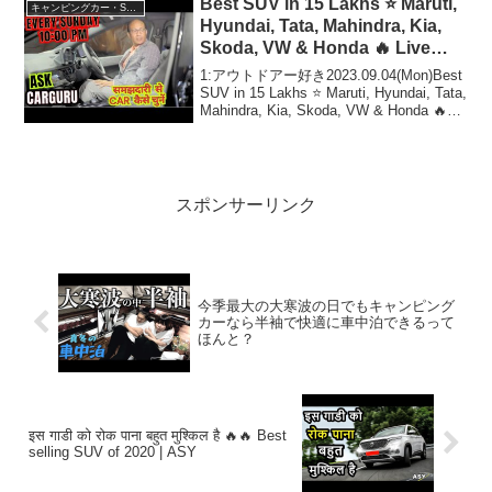
Best SUV in 15 Lakhs ⭐️ Maruti,
キャンピングカー・SUV人気車種
Hyundai, Tata, Mahindra, Kia,
Skoda, VW & Honda 🔥 Live
With CARGURU
1:アウトドアー好き2023.09.04(Mon)Best
SUV in 15 Lakhs ⭐️ Maruti, Hyundai, Tata,
Mahindra, Kia, Skoda, VW & Honda 🔥
Live With CAR...
スポンサーリンク
今季最大の大寒波の日でもキャンピング
カーなら半袖で快適に車中泊できるって
ほんと？
इस गाडी को रोक पाना बहुत मुश्किल है 🔥🔥 Best
selling SUV of 2020 | ASY