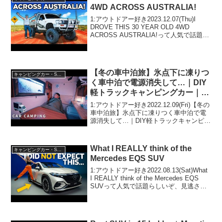
4WD ACROSS AUSTRALIA!
1:アウトドアー好き2023.12.07(Thu)I
DROVE THIS 30 YEAR OLD 4WD
ACROSS AUSTRALIA!って人気で話題ら
しいぞ、見逃さないで！！2:アウトドア
ー好き2023.12.07(Thu)この動画...
【冬の車中泊旅】氷点下に凍りつ
キャンピングカー・SUV人気車種
く車中泊で電源消失して…｜DIY
軽トラックキャンピングカー｜
134
1:アウトドアー好き2022.12.09(Fri)【冬の
車中泊旅】氷点下に凍りつく車中泊で電
源消失して…｜DIY軽トラックキャンピン
グカー｜134って人気で話題らしいぞ、見
逃さないで！！2:アウトドアー好き
2022.12.09(Fri)この...
What I REALLY think of the
キャンピングカー・SUV人気車種
Mercedes EQS SUV
1:アウトドアー好き2022.08.13(Sat)What
I REALLY think of the Mercedes EQS
SUVって人気で話題らしいぞ、見逃さな
いで！！2:アウトドアー好き
2022.08.13(Sat)この動画は注目...