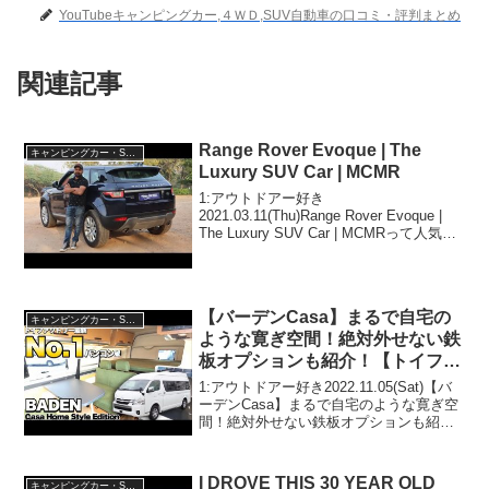
YouTubeキャンピングカー,４ＷＤ,SUV自動車の口コミ・評判まとめ
関連記事
Range Rover Evoque | The
キャンピングカー・SUV人気車種
Luxury SUV Car | MCMR
1:アウトドアー好き
2021.03.11(Thu)Range Rover Evoque |
The Luxury SUV Car | MCMRって人気で
話題らしいぞ、見逃さないで！！2:アウ
トドアー好き2021.03.11(Thu)この動画...
【バーデンCasa】まるで自宅の
キャンピングカー・SUV人気車種
ような寛ぎ空間！絶対外せない鉄
板オプションも紹介！【トイファ
クトリー】
1:アウトドアー好き2022.11.05(Sat)【バ
ーデンCasa】まるで自宅のような寛ぎ空
間！絶対外せない鉄板オプションも紹
介！【トイファクトリー】って人気で話
題らしいぞ、見逃さないで！！2:アウト
ドアー好き2022.11.05(Sat...
I DROVE THIS 30 YEAR OLD
キャンピングカー・SUV人気車種