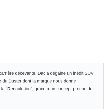
carrière décevante, Dacia dégaine un inédit SUV
ère du Duster dont la marque nous donne
 la “Renaulution”, grâce à un concept proche de