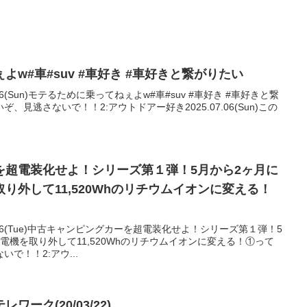
w#車#suv #車好き #車好きと繋がりたい
.06(Sun)モテるために乗ってねぇよw#車#suv #車好き #車好きと繋
見逃さないで！！2:アウトドアー好き2025.07.06(Sun)この
を超電装化せよ！シリーズ第１弾！5月から2ヶ月に
り外して11,520Whのリチウムイオンに変える！
7.26(Tue)中古キャンピングカーを超電装化せよ！シリーズ第１弾！5
電機を取り外して11,520Whのリチウムイオンに変える！①って
で！！2:アウ...
ーク(20/03/22)