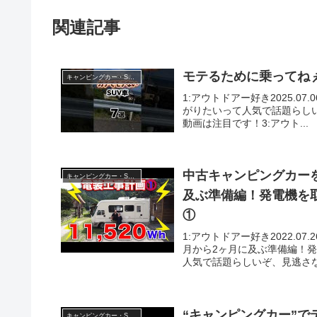
関連記事
モテるために乗ってねぇよ
キャンピングカー・SUV人気車種
1:アウトドアー好き2025.07
がりたいって人気で話題らしいぞ、
動画は注目です！3:アウト...
中古キャンピングカー
キャンピングカー・SUV人気車種
及ぶ準備編！発電機を取
①
1:アウトドアー好き2022.0
月から2ヶ月に及ぶ準備編！発
人気で話題らしいぞ、見逃さない
“キャンピングカー”でテレワ
キャンピングカー・SUV人気車種