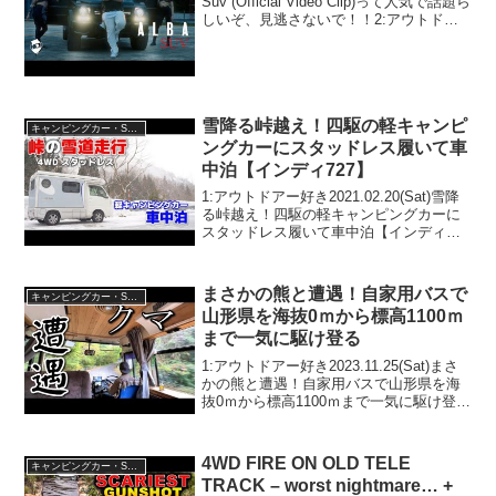
Suv (Official Video Clip)って人気で話題ら
しいぞ、見逃さないで！！2:アウトドア
ー好き2022.12.02(Fri)この動画は注目で
す！3:アウトドアー...
雪降る峠越え！四駆の軽キャンピ
キャンピングカー・SUV人気車種
ングカーにスタッドレス履いて車
中泊【インディ727】
1:アウトドアー好き2021.02.20(Sat)雪降
る峠越え！四駆の軽キャンピングカーに
スタッドレス履いて車中泊【インディ
727】って人気で話題らしいぞ、見逃さな
いで！！2:アウトドアー好き
2021.02.20(Sat)この動画は注目です...
まさかの熊と遭遇！自家用バスで
キャンピングカー・SUV人気車種
山形県を海抜0ｍから標高1100ｍ
まで一気に駆け登る
1:アウトドアー好き2023.11.25(Sat)まさ
かの熊と遭遇！自家用バスで山形県を海
抜0ｍから標高1100ｍまで一気に駆け登る
って人気で話題らしいぞ、見逃さない
で！！2:アウトドアー好き
2023.11.25(Sat)この動画は注目です...
4WD FIRE ON OLD TELE
キャンピングカー・SUV人気車種
TRACK – worst nightmare… +