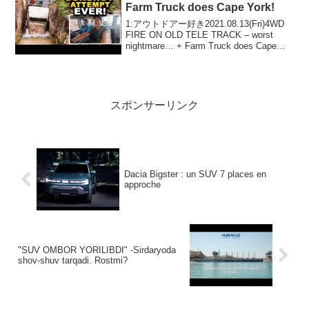
Farm Truck does Cape York!
1:アウトドアー好き2021.08.13(Fri)4WD
FIRE ON OLD TELE TRACK – worst
nightmare… + Farm Truck does Cape
York!って人気で話題らしいぞ、見逃さな
いで！！2...
スポンサーリンク
Dacia Bigster : un SUV 7 places en
approche
"SUV OMBOR YORILIBDI" -Sirdaryoda
shov-shuv tarqadi. Rostmi?