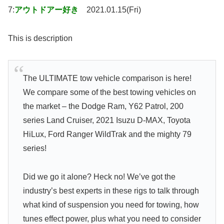
7:
アウトドアー好き
2021.01.15(Fri)
This is description
The ULTIMATE tow vehicle comparison is here!
We compare some of the best towing vehicles on
the market – the Dodge Ram, Y62 Patrol, 200
series Land Cruiser, 2021 Isuzu D-MAX, Toyota
HiLux, Ford Ranger WildTrak and the mighty 79
series!
Did we go it alone? Heck no! We’ve got the
industry’s best experts in these rigs to talk through
what kind of suspension you need for towing, how
tunes effect power, plus what you need to consider