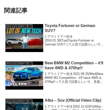
関連記事
Toyota Fortuner or German
キャンピングカー・SUV人気車種
SUV?
1:アウトドアー好き
2024.01.30(Tue)Toyota Fortuner or
German SUV?って人気で話題らしいぞ、
見逃さないで！！2:アウトドアー好き
2024.01.30(Tue)この動画は注目です！3:
アウトドアー好き...
New BMW M2 Competition – it'll
キャンピングカー・SUV人気車種
have 4WD & 470hp!!
1:アウトドアー好き2021.08.25(Wed)New
BMW M2 Competition - it'll have 4WD &
470hp!!って人気で話題らしいぞ、見逃さ
ないで！！2:アウトドアー好き
2021.08.25(Wed)こ...
Alba – Suv (Official Video Clip)
キャンピングカー・SUV人気車種
1:アウトドアー好き2022.12.02(Fri)Alba -