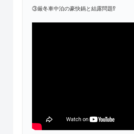
③厳冬車中泊の豪快鍋と結露問題⁉︎