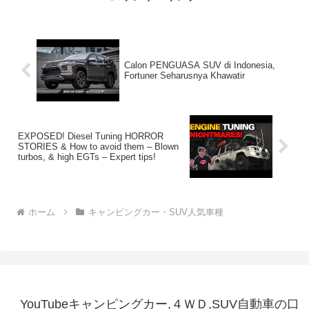
Calon PENGUASA SUV di Indonesia,
Fortuner Seharusnya Khawatir
EXPOSED! Diesel Tuning HORROR
STORIES & How to avoid them – Blown
turbos, & high EGTs – Expert tips!
ホーム
キャンピングカー・SUV人気車種
YouTubeキャンピングカー,４ＷＤ,SUV自動車の口