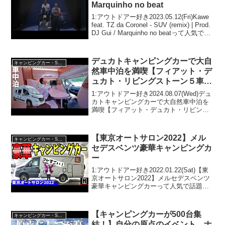
Marquinho no beat
1:アウトドアー好き2023.05.12(Fri)Kawe
feat. TZ da Coronel - SUV (remix) | Prod.
DJ Gui / Marquinho no beatって人気で話
題らしいぞ、見逃さないで！！2:...
デュカトキャンピングカーで大自
キャンピングカー・SUV人気車種
然車中泊を満喫【フィアット・デ
ュカト・リビングストーン５車両
紹介】
1:アウトドアー好き2024.08.07(Wed)デュ
カトキャンピングカーで大自然車中泊を
満喫【フィアット・デュカト・リビング
ストーン５車両紹介】って人気で話題ら
しいぞ、見逃さないで！！2:アウトドア
ー好き2024.08.07(Wed)この...
【東京オートサロン2022】メル
キャンピングカー・SUV人気車種
セデスベンツ豪華キャンピングカ
ー
1:アウトドアー好き2022.01.22(Sat)【東
京オートサロン2022】メルセデスベンツ
豪華キャンピングカーって人気で話題ら
しいぞ、見逃さないで！！2:アウトドア
ー好き2022.01.22(Sat)この動画は注目で
す！3:アウトドアー...
【キャンピングカーが500台集
キャンピングカー・SUV人気車種
結！】自分の原点のイベント、ナ