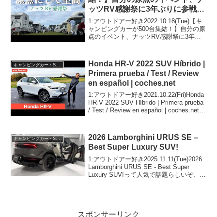
ッツRV感謝祭に3年ぶりに参戦し
てきました！
1:アウトドアー好き2022.10.18(Tue)【キ
ャンピングカーが500台集結！】自分の原
点のイベント、ナッツRV感謝祭に3年ぶ
りに参戦してきました！って人気で話題
らしいぞ、見逃さないで！！2:アウトド
アー好き2022.10.18(Tu...
Honda HR-V 2022 SUV Híbrido |
キャンピングカー・SUV人気車種
Primera prueba / Test / Review
en español | coches.net
1:アウトドアー好き2021.10.22(Fri)Honda
HR-V 2022 SUV Híbrido | Primera prueba
/ Test / Review en español | coches.netっ
て人気で話題らしいぞ...
2026 Lamborghini URUS SE –
キャンピングカー・SUV人気車種
Best Super Luxury SUV!
1:アウトドアー好き2025.11.11(Tue)2026
Lamborghini URUS SE - Best Super
Luxury SUV!って人気で話題らしいぞ、見
逃さないで！！2:アウトドアー好き
2025.11.11(Tue)こ...
スポンサーリンク