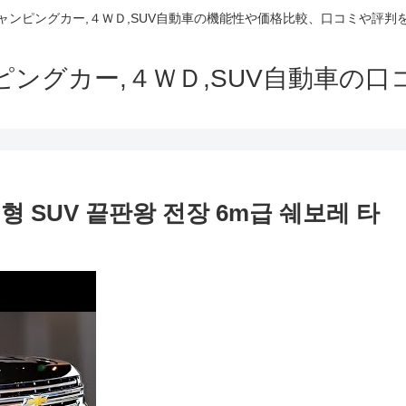
でキャンピングカー,４ＷＤ,SUV自動車の機能性や価格比較、口コミや評
ャンピングカー,４ＷＤ,SUV自動車の
형 SUV 끝판왕 전장 6m급 쉐보레 타