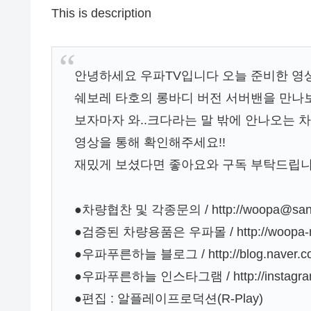
This is description
안녕하세요 우파TV입니다 오늘 준비한 영상
쉐보레 타호의 롱바디 버전 서버밴을 만나
보자마자 와..크다라는 말 밖에 안나오는 
영상을 통해 확인해주세요!!
재밌게 보셨다면 좋아요와 구독 부탁드립니
●차량협찬 및 각종문의 / http://woopa@sand
●검증된 차량용품은 우파몰 / http://woopa-ma
●우파푸른하늘 블로그 / http://blog.naver.co
●우파푸른하늘 인스타그램 / http://instagram
●편집 : 알플레이프로덕션(R-Play)