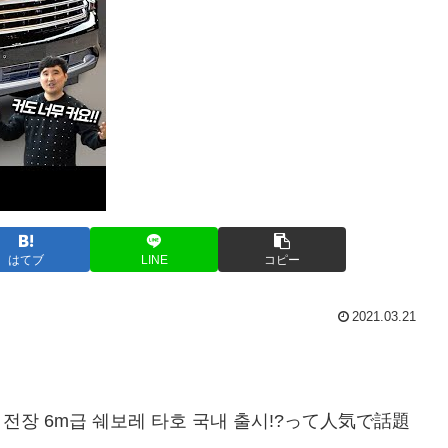
はてブ
LINE
コピー
2021.03.21
왕 전장 6m급 쉐보레 타호 국내 출시!?って人気で話題