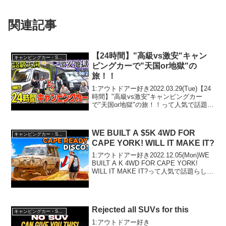
関連記事
【24時間】"高級vs激安"キャン
キャンピングカー・SUV人気車種
ピングカーで"天国or地獄"の
旅！！
1:アウトドアー好き2022.03.29(Tue)【24
時間】"高級vs激安"キャンピングカー
で"天国or地獄"の旅！！って人気で話題ら
しいぞ、見逃さないで！！2:アウトドア
ー好き2022.03.29(Tue)この動画は注目で
す！3:アウト...
WE BUILT A $5K 4WD FOR
キャンピングカー・SUV人気車種
CAPE YORK! WILL IT MAKE IT?
1:アウトドアー好き2022.12.05(Mon)WE
BUILT A K 4WD FOR CAPE YORK!
WILL IT MAKE IT?って人気で話題らしい
ぞ、見逃さないで！！2:アウトドアー好
き2022.12.05(Mon)この...
Rejected all SUVs for this
キャンピングカー・SUV人気車種
1:アウトドアー好き