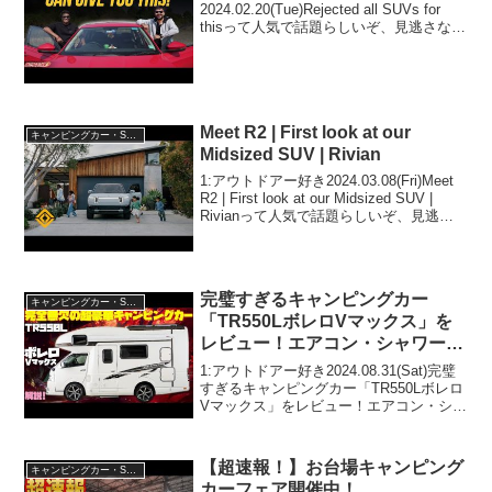
2024.02.20(Tue)Rejected all SUVs for
thisって人気で話題らしいぞ、見逃さない
で！！2:アウトドアー好き
2024.02.20(Tue)この動画は注目です！3:
アウトドアー好き2024...
Meet R2 | First look at our
キャンピングカー・SUV人気車種
Midsized SUV | Rivian
1:アウトドアー好き2024.03.08(Fri)Meet
R2 | First look at our Midsized SUV |
Rivianって人気で話題らしいぞ、見逃さ
ないで！！2:アウトドアー好き
2024.03.08(Fri)こ...
完璧すぎるキャンピングカー
キャンピングカー・SUV人気車種
「TR550LボレロVマックス」を
レビュー！エアコン・シャワー・
電子レンジ・FFヒーターを鋼製
1:アウトドアー好き2024.08.31(Sat)完璧
フレームのシェルに装備！バスコ
すぎるキャンピングカー「TR550Lボレロ
Vマックス」をレビュー！エアコン・シャ
ンバージョンやフルコンに匹敵す
ワー・電子レンジ・FFヒーターを鋼製フ
る最強車中泊カー！
レームのシェルに装備！バスコンバージ
ョンやフルコンに匹敵する最強車中...
【超速報！】お台場キャンピング
キャンピングカー・SUV人気車種
カーフェア開催中！