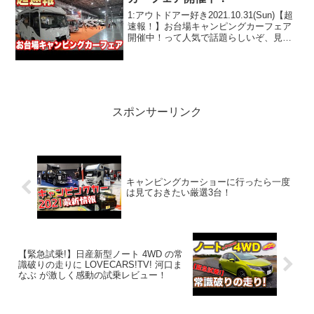
1:アウトドアー好き2021.10.31(Sun)【超
速報！】お台場キャンピングカーフェア
開催中！って人気で話題らしいぞ、見逃
さないで！！2:アウトドアー好き
2021.10.31(Sun)この動画は注目です！3:
アウトドアー好き2021.1...
スポンサーリンク
キャンピングカーショーに行ったら一度
は見ておきたい厳選3台！
【緊急試乗!】日産新型ノート 4WD の常
識破りの走りに LOVECARS!TV! 河口ま
なぶ が激しく感動の試乗レビュー！