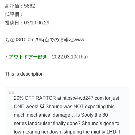
高評価：5862
低評価：
投稿日：03/10 06:29
ちな03/10 06:29時点での情報ねwww
7:
アウトドアー好き
2022.03.10(Thu)
This is description
20% OFF RAPTOR at https://4wd247.com for just
ONE week! 💥 Shauno was NOT expecting this
much mechanical damage… Is Sooty the 80
series landcruiser finally done? Shauno’s gone to
town tearing her down, stripping the mighty 1HD-T