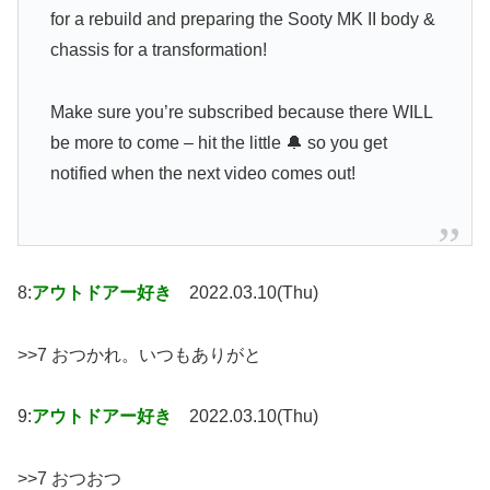
for a rebuild and preparing the Sooty MK II body &
chassis for a transformation!
Make sure you’re subscribed because there WILL
be more to come – hit the little 🔔 so you get
notified when the next video comes out!
8:
アウトドアー好き
2022.03.10(Thu)
>>7 おつかれ。いつもありがと
9:
アウトドアー好き
2022.03.10(Thu)
>>7 おつおつ