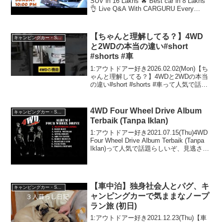
SUV in 16 Lakhs 🔥 Best car in 8 Lakhs
👌 Live Q&A With CARGURU Every
Sunday 10:00PMって人気で話題ら...
【ちゃんと理解してる？】4WD
キャンピングカー・SUV人気車種
と2WDの本当の違い#short
#shorts #車
1:アウトドアー好き2026.02.02(Mon)【ち
ゃんと理解してる？】4WDと2WDの本当
の違い#short #shorts #車って人気で話題
らしいぞ、見逃さないで！！2:アウトド
アー好き2026.02.02(Mon)この動画は注目
で...
4WD Four Wheel Drive Album
キャンピングカー・SUV人気車種
Terbaik (Tanpa Iklan)
1:アウトドアー好き2021.07.15(Thu)4WD
Four Wheel Drive Album Terbaik (Tanpa
Iklan)って人気で話題らしいぞ、見逃さな
いで！！2:アウトドアー好き
2021.07.15(Thu)この...
【車中泊】独身社会人とパグ、キ
キャンピングカー・SUV人気車種
ャンピングカーで気ままなノープ
ラン旅 (初日)
1:アウトドアー好き2021.12.23(Thu)【車