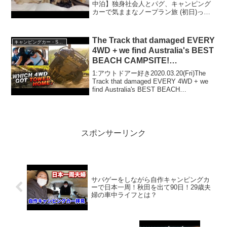
中泊】独身社会人とパグ、キャンピング
カーで気ままなノープラン旅 (初日)って
人気で話題らしいぞ、見逃さないで！！
2:アウトドアー好き2021.12.23(Thu)この
動画は注目です！3:...
The Track that damaged EVERY
キャンピングカー・SUV人気車種
4WD + we find Australia's BEST
BEACH CAMPSITE!
Glasshouse Mountains 4×4
1:アウトドアー好き2020.03.20(Fri)The
Track that damaged EVERY 4WD + we
find Australia's BEST BEACH
CAMPSITE! Glasshouse Mountain...
スポンサーリンク
サバゲーをしながら自作キャンピングカ
ーで日本一周！秋田を出て90日！29歳夫
婦の車中ライフとは？