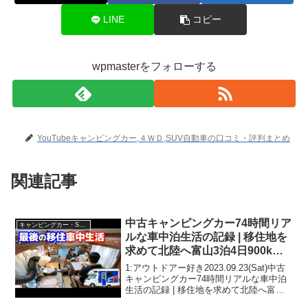
LINE
コピー
wpmasterをフォローする
YouTubeキャンピングカー,４ＷＤ,SUV自動車の口コミ・評判まとめ
関連記事
中古キャンピングカー74時間リア
キャンピングカー・SUV人気車種
ルな車中泊生活の記録 | 移住地を
求めて北陸へ富山3泊4日900km
内見旅
1:アウトドアー好き2023.09.23(Sat)中古
キャンピングカー74時間リアルな車中泊
生活の記録 | 移住地を求めて北陸へ富山3
泊4日900km内見旅って人気で話題らしい