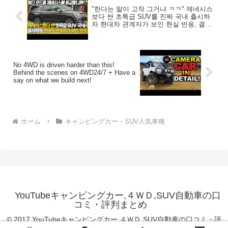
"한다는 말이 고작 그거냐 ㅋㅋ" 제네시스
보다 싼 초특급 SUV를 진짜 국내 출시하
자 현대차 관계자가 보인 현실 반응, 결국
네티즌들 "아직 정신 못차렸네" 소리까지
나온 이유는요
No 4WD is driven harder than this!
Behind the scenes on 4WD24/7 + Have a
say on what we build next!
ホーム
キャンピングカー・SUV人気車種
YouTubeキャンピングカー,４ＷＤ,SUV自動車の口
コミ・評判まとめ
© 2017 YouTubeキャンピングカー,４ＷＤ,SUV自動車の口コミ・評