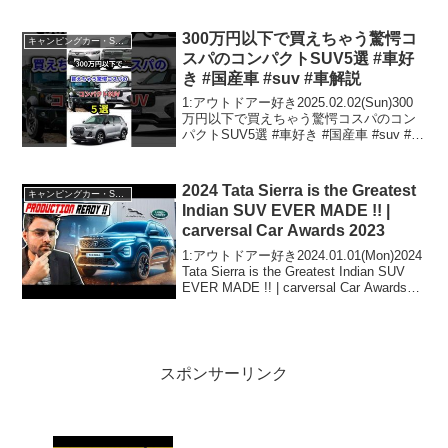
て人気で話題らしいぞ、見逃さない
で！！2:アウトドアー好き2024.06.08...
300万円以下で買えちゃう驚愕コ
キャンピングカー・SUV人気車種
スパのコンパクトSUV5選 #車好
き #国産車 #suv #車解説
1:アウトドアー好き2025.02.02(Sun)300
万円以下で買えちゃう驚愕コスパのコン
パクトSUV5選 #車好き #国産車 #suv #車
解説って人気で話題らしいぞ、見逃さな
いで！！2:アウトドアー好き
2025.02.02(Sun)こ...
2024 Tata Sierra is the Greatest
キャンピングカー・SUV人気車種
Indian SUV EVER MADE !! |
carversal Car Awards 2023
1:アウトドアー好き2024.01.01(Mon)2024
Tata Sierra is the Greatest Indian SUV
EVER MADE !! | carversal Car Awards
2023って人気で話題らしいぞ...
スポンサーリンク