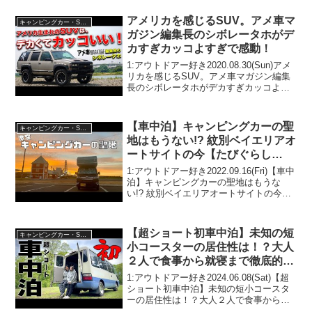
ぞ、見逃さないで！！2:アウトドアー好
き2023.09.23(S...
アメリカを感じるSUV。アメ車マ
キャンピングカー・SUV人気車種
ガジン編集長のシボレータホがデ
カすぎカッコよすぎで感動！
1:アウトドアー好き2020.08.30(Sun)アメ
リカを感じるSUV。アメ車マガジン編集
長のシボレータホがデカすぎカッコよす
ぎで感動！って人気で話題らしいぞ、見
逃さないで！！2:アウトドアー好き
2020.08.30(Sun)この動画は注...
【車中泊】キャンピングカーの聖
キャンピングカー・SUV人気車種
地はもうない!? 紋別ベイエリアオ
ートサイトの今【たびぐらし
340】
1:アウトドアー好き2022.09.16(Fri)【車中
泊】キャンピングカーの聖地はもうな
い!? 紋別ベイエリアオートサイトの今
【たびぐらし340】って人気で話題らしい
ぞ、見逃さないで！！2:アウトドアー好
き2022.09.16(Fri)こ...
【超ショート初車中泊】未知の短
キャンピングカー・SUV人気車種
小コースターの居住性は！？大人
２人で食事から就寝まで徹底的に
使い倒していきます！
1:アウトドアー好き2024.06.08(Sat)【超
ショート初車中泊】未知の短小コースタ
ーの居住性は！？大人２人で食事から就
寝まで徹底的に使い倒していきます！っ