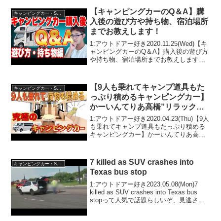
【キャンピングカーのQ＆A】購
キャンピングカー・SUV人気車種
入後の遊び方や持ち物、宿泊場所
までお教えします！
1:アウトドアー好き2020.11.25(Wed)【キ
ャンピングカーのQ＆A】購入後の遊び方
や持ち物、宿泊場所までお教えします！
って人気で話題らしいぞ、見逃さない
で！！2:アウトドアー好き
2020.11.25(Wed)この動画は注目です！
【9人も乗れてキャンプ道具もた
キャンピングカー・SUV人気車種
3...
っぷり積めるキャンピングカー】
かーいんてりあ高橋”リラックス
ワゴンタイプ2”
1:アウトドアー好き2020.04.23(Thu)【9人
も乗れてキャンプ道具もたっぷり積める
キャンピングカー】かーいんてりあ高
橋”リラックスワゴンタイプ2”って人気で
話題らしいぞ、見逃さないで！！2:アウ
トドアー好き2020.04.23(T...
7 killed as SUV crashes into
キャンピングカー・SUV人気車種
Texas bus stop
1:アウトドアー好き2023.05.08(Mon)7
killed as SUV crashes into Texas bus
stopって人気で話題らしいぞ、見逃さな
いで！！2:アウトドアー好き
2023.05.08(Mon)この動画は注目...