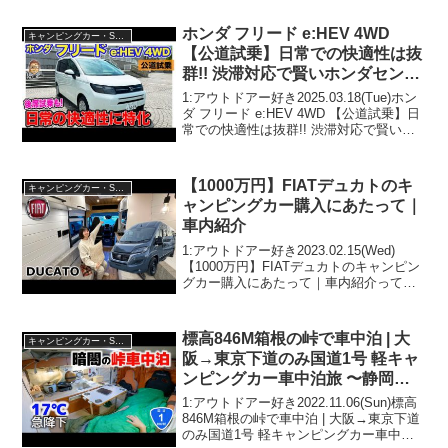
ホンダ フリード e:HEV 4WD
キャンピングカー・SUV人気車種
【公道試乗】日常での快適性は抜
群!! 渋滞対応で賢いホンダセンシ
ングも魅力!! E-CarLife with 五味
1:アウトドアー好き2025.03.18(Tue)ホン
やすたか
ダ フリード e:HEV 4WD 【公道試乗】日
常での快適性は抜群!! 渋滞対応で賢いホ
ンダセンシングも魅力!! E-CarLife with 五
味やすたかって人気で話題らしいぞ、見
逃さ...
【1000万円】FIATデュカトのキ
キャンピングカー・SUV人気車種
ャンピングカー購入にあたって｜
車内紹介
1:アウトドアー好き2023.02.15(Wed)
【1000万円】FIATデュカトのキャンピン
グカー購入にあたって｜車内紹介って人
気で話題らしいぞ、見逃さないで！！2:
アウトドアー好き2023.02.15(Wed)この動
画は注目です！3:ア...
標高846M箱根の峠で車中泊 | 大
キャンピングカー・SUV人気車種
阪→東京下道のみ国道1号 軽キャ
ンピングカー車中泊旅 〜静岡→
神奈川→東京(ゴール)〜
1:アウトドアー好き2022.11.06(Sun)標高
846M箱根の峠で車中泊 | 大阪→東京下道
のみ国道1号 軽キャンピングカー車中泊