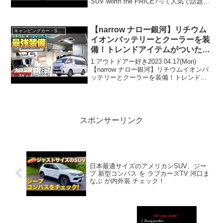
SUV worth the PRICE?って人気で話題ら
しいぞ、見逃さないで！！2:アウトドア
ー好き...
【narrow ナロー銀河】リチウム
キャンピングカー・SUV人気車種
イオンバッテリーとクーラーを装
備！トレンドアイテムがついた究
極2人旅キャンピングカーをレビ
1:アウトドアー好き2023.04.17(Mon)
ュー！【オーエムシー】
【narrow ナロー銀河】リチウムイオンバ
ッテリーとクーラーを装備！トレンドア
イテムがついた究極2人旅キャンピングカ
ーをレビュー！【オーエムシー】って人
気で話題らしいぞ、見逃さないで！！2...
スポンサーリンク
日本最適サイズのアメリカンSUV、ジー
プ 新型コンパス を ラブカーズTV 河口ま
なぶ が内外装 チェック！