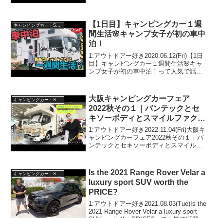
グカーって人気で話題らしいぞ、見逃さ
ないで！！2:アウトドアー好き
2024.10.22(Tue)この動画は注目です...
【1日目】キャンピングカー１週
キャンピングカー・SUV人気車種
間生活🌸キャンプ女子が初の車中
泊！
1:アウトドアー好き2020.06.12(Fri)【1日
目】キャンピングカー１週間生活🌸キャ
ンプ女子が初の車中泊！って人気で話題
らしいぞ、見逃さないで！！2:アウトド
アー好き2020.06.12(Fri)この動画は注目で
す！3:アウトドアー...
大阪キャンピングカーフェア
キャンピングカー・SUV人気車種
2022秋その１｜バンテックとセ
キソーボディとスマイルファクト
リーとミスティックとかーいんて
1:アウトドアー好き2022.11.04(Fri)大阪キ
りあ高橋とオートワンとレガンス
ャンピングカーフェア2022秋その１｜バ
ンテックとセキソーボディとスマイルフ
と西尾張三菱とトーザイアテオ
ァクトリーとミスティックとかーいんて
りあ高橋とオートワンとレガンスと西尾
張三菱とトーザイアテオって人気で話
Is the 2021 Range Rover Velar a
キャンピングカー・SUV人気車種
題...
luxury sport SUV worth the
PRICE?
1:アウトドアー好き2021.08.03(Tue)Is the
2021 Range Rover Velar a luxury sport