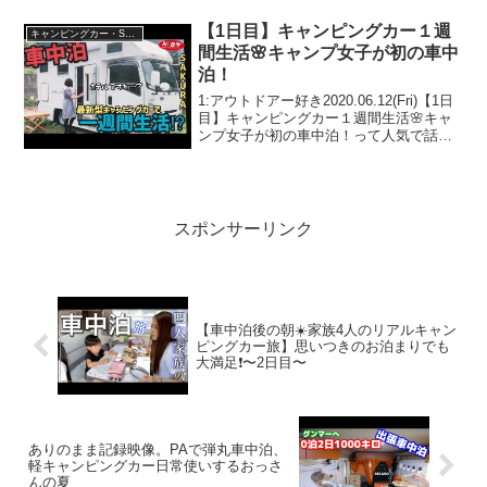
【1日目】キャンピングカー１週
キャンピングカー・SUV人気車種
間生活🌸キャンプ女子が初の車中
泊！
1:アウトドアー好き2020.06.12(Fri)【1日
目】キャンピングカー１週間生活🌸キャ
ンプ女子が初の車中泊！って人気で話題
らしいぞ、見逃さないで！！2:アウトド
アー好き2020.06.12(Fri)この動画は注目で
す！3:アウトドアー...
スポンサーリンク
【車中泊後の朝☀️家族4人のリアルキャン
ピングカー旅】思いつきのお泊まりでも
大満足❗️〜2日目〜
ありのまま記録映像。PAで弾丸車中泊、
軽キャンピングカー日常使いするおっさ
んの夏