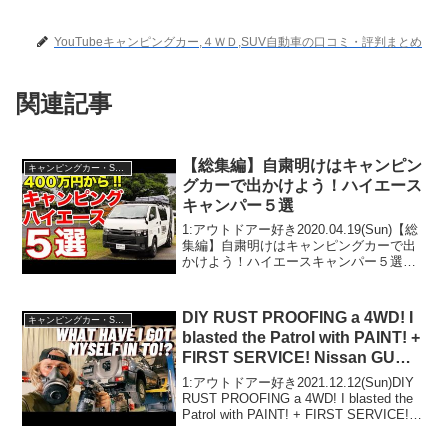
YouTubeキャンピングカー,４ＷＤ,SUV自動車の口コミ・評判まとめ
関連記事
【総集編】自粛明けはキャンピン
キャンピングカー・SUV人気車種
グカーで出かけよう！ハイエース
キャンパー５選
1:アウトドアー好き2020.04.19(Sun)【総
集編】自粛明けはキャンピングカーで出
かけよう！ハイエースキャンパー５選っ
て人気で話題らしいぞ、見逃さない
で！！2:アウトドアー好き
2020.04.19(Sun)この動画は注目です！3:
DIY RUST PROOFING a 4WD! I
キャンピングカー・SUV人気車種
ア...
blasted the Patrol with PAINT! +
FIRST SERVICE! Nissan GU
Patrol Build #3
1:アウトドアー好き2021.12.12(Sun)DIY
RUST PROOFING a 4WD! I blasted the
Patrol with PAINT! + FIRST SERVICE!
Nissan GU Patrol Bui...