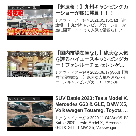
【超速報！】九州キャンピングカ
キャンピングカー・SUV人気車種
ーショーが遂に開幕！！！
1:アウトドアー好き2021.05.15(Sat)【超
速報！】九州キャンピングカーショーが
遂に開幕！！！って人気で話題らしい
ぞ、見逃さないで！！2:アウトドアー好
き2021.05.15(Sat)この動画は注目です！
3:アウトドアー好き202...
【国内市場在庫なし】絶大な人気
キャンピングカー・SUV人気車種
を誇るハイエースキャンピングカ
ー！ファンルーチェ セレンゲテ
ィ525
1:アウトドアー好き2025.09.17(Wed)【国
内市場在庫なし】絶大な人気を誇るハイ
エースキャンピングカー！ファンルーチ
ェ セレンゲティ525って人気で話題らし
いぞ、見逃さないで！！2:アウトドアー
好き2025.09.17(Wed)こ...
SUV Battle 2020: Tesla Model X,
キャンピングカー・SUV人気車種
Mercedes G63 & GLE, BMW X5,
Volkswagen Touareg, Toyota FJ
Cruiser
1:アウトドアー好き2020.11.04(Wed)SUV
Battle 2020: Tesla Model X, Mercedes
G63 & GLE, BMW X5, Volkswagen
Touareg, Toyota FJ Cruis...