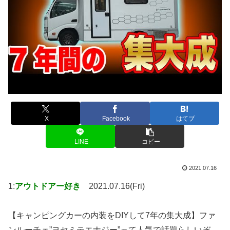
X
Facebook
はてブ
LINE
コピー
2021.07.16
1:
アウトドアー好き
2021.07.16(Fri)
【キャンピングカーの内装をDIYして7年の集大成】ファ
ンルーチェ”ヨセミテエナジー”って人気で話題らしいぞ、