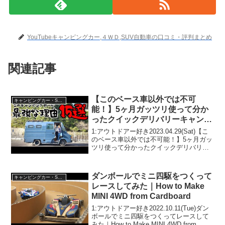
YouTubeキャンピングカー,４ＷＤ,SUV自動車の口コミ・評判まとめ
関連記事
【このベース車以外では不可
キャンピングカー・SUV人気車種
能！】5ヶ月ガッツリ使って分か
ったクイックデリバリーキャンピ
ングカーがやはり最強だと思う理
1:アウトドアー好き2023.04.29(Sat)【こ
由15選
のベース車以外では不可能！】5ヶ月ガッ
ツリ使って分かったクイックデリバリー
キャンピングカーがやはり最強だと思う
理由15選って人気で話題らしいぞ、見逃
さないで！！2:アウトドアー好き202...
ダンボールでミニ四駆をつくって
キャンピングカー・SUV人気車種
レースしてみた｜How to Make
MINI 4WD from Cardboard
1:アウトドアー好き2022.10.11(Tue)ダン
ボールでミニ四駆をつくってレースして
みた｜How to Make MINI 4WD from