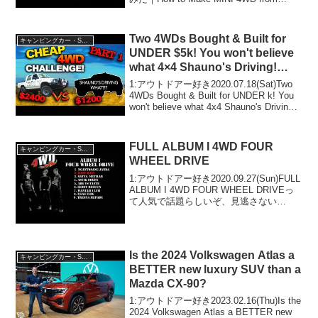
Cardboardって人気で話題らしいぞ、見逃
さないで！！2:アウトドアー好き
2022.10...
Two 4WDs Bought & Built for
キャンピングカー・SUV人気車種
UNDER $5k! You won't believe
what 4×4 Shauno's Driving!
EPISODE 1
1:アウトドアー好き2020.07.18(Sat)Two
4WDs Bought & Built for UNDER k! You
won't believe what 4x4 Shauno's Driving!
EPISODE 1って人気...
FULL ALBUM I 4WD FOUR
キャンピングカー・SUV人気車種
WHEEL DRIVE
1:アウトドアー好き2020.09.27(Sun)FULL
ALBUM I 4WD FOUR WHEEL DRIVEっ
て人気で話題らしいぞ、見逃さない
で！！2:アウトドアー好き
2020.09.27(Sun)この動画は注目です！3:
アウトドア...
Is the 2024 Volkswagen Atlas a
キャンピングカー・SUV人気車種
BETTER new luxury SUV than a
Mazda CX-90?
1:アウトドアー好き2023.02.16(Thu)Is the
2024 Volkswagen Atlas a BETTER new