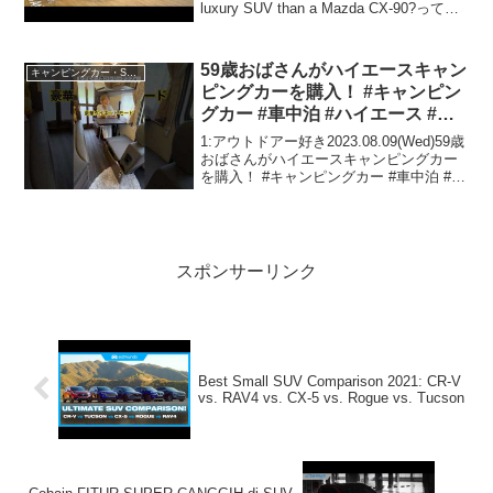
luxury SUV than a Mazda CX-90?って人
気で話題らしいぞ、見逃さないで！！2:
ア...
59歳おばさんがハイエースキャン
キャンピングカー・SUV人気車種
ピングカーを購入！ #キャンピン
グカー #車中泊 #ハイエース #日
本一周 #軽バン #嫁姑 #レクビィ
1:アウトドアー好き2023.08.09(Wed)59歳
おばさんがハイエースキャンピングカー
を購入！ #キャンピングカー #車中泊 #ハ
イエース #日本一周 #軽バン #嫁姑 #レク
ビィって人気で話題らしいぞ、見逃さな
いで！！2:アウトドア...
スポンサーリンク
Best Small SUV Comparison 2021: CR-V
vs. RAV4 vs. CX-5 vs. Rogue vs. Tucson