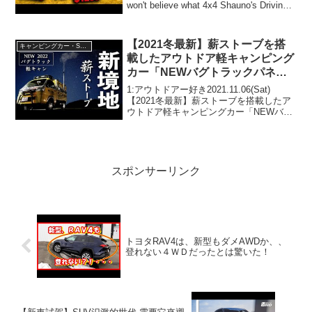
won't believe what 4x4 Shauno's Driving!
EPISODE 1って人気...
【2021冬最新】薪ストーブを搭
キャンピングカー・SUV人気車種
載したアウトドア軽キャンピング
カー「NEWバグトラックパネル
バン j-face」の紹介！
1:アウトドアー好き2021.11.06(Sat)
【2021冬最新】薪ストーブを搭載したア
ウトドア軽キャンピングカー「NEWバグ
トラックパネルバン j-face」の紹介！っ
て人気で話題らしいぞ、見逃さない
で！！2:アウトドアー好き2021....
スポンサーリンク
トヨタRAV4は、新型もダメAWDか、、
登れない４ＷＤだったとは驚いた！