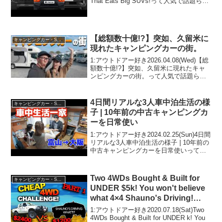
That Eats Big SUVs!って人気で話題らし
いぞ、見逃さないで！！2:アウトドアー
好き2024.02.18(Sun)この動画は注目で
す！...
【総額数十億!?】突如、久留米に
キャンピングカー・SUV人気車種
現れたキャンピングカーの街。
1:アウトドアー好き2026.04.08(Wed)【総
額数十億!?】突如、久留米に現れたキャ
ンピングカーの街。って人気で話題らし
いぞ、見逃さないで！！2:アウトドアー
好き2026.04.08(Wed)この動画は注目で
す！3:アウトドアー好き...
4日間リアルな3人車中泊生活の様
キャンピングカー・SUV人気車種
子 | 10年前の中古キャンピングカ
ーを日常使い
1:アウトドアー好き2024.02.25(Sun)4日間
リアルな3人車中泊生活の様子 | 10年前の
中古キャンピングカーを日常使いって人
気で話題らしいぞ、見逃さないで！！2:
アウトドアー好き2024.02.25(Sun)この動
画は注目です！...
Two 4WDs Bought & Built for
キャンピングカー・SUV人気車種
UNDER $5k! You won't believe
what 4×4 Shauno's Driving!
EPISODE 1
1:アウトドアー好き2020.07.18(Sat)Two
4WDs Bought & Built for UNDER k! You