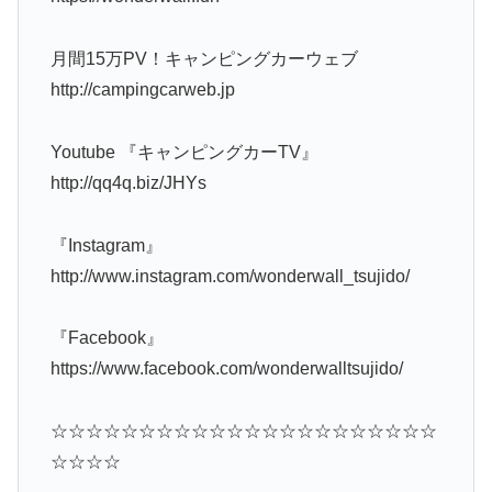
月間15万PV！キャンピングカーウェブ
http://campingcarweb.jp
Youtube 『キャンピングカーTV』
http://qq4q.biz/JHYs
『Instagram』
http://www.instagram.com/wonderwall_tsujido/
『Facebook』
https://www.facebook.com/wonderwalltsujido/
☆☆☆☆☆☆☆☆☆☆☆☆☆☆☆☆☆☆☆☆☆☆
☆☆☆☆