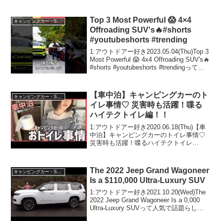
Top 3 Most Powerful 😱 4×4
キャンピングカー・SUV人気車種
Offroading SUV's🔥#shorts
#youtubeshorts #trending
1:アウトドアー好き2023.05.04(Thu)Top 3
Most Powerful 😱 4x4 Offroading SUV's🔥
#shorts #youtubeshorts #trendingって人
気で話題らしいぞ、見逃さないで！！...
【車中泊】キャンピングカーのト
キャンピングカー・SUV人気車種
イレ事情♡ 災害時も活躍！喋る
ハイテクトイレ編！！
1:アウトドアー好き2020.06.18(Thu)【車
中泊】キャンピングカーのトイレ事情♡
災害時も活躍！喋るハイテクトイレ
編！！って人気で話題らしいぞ、見逃さ
ないで！！2:アウトドアー好き
2020.06.18(Thu)この動画は注目です！...
The 2022 Jeep Grand Wagoneer
キャンピングカー・SUV人気車種
Is a $110,000 Ultra-Luxury SUV
1:アウトドアー好き2021.10.20(Wed)The
2022 Jeep Grand Wagoneer Is a 0,000
Ultra-Luxury SUVって人気で話題らしい
ぞ、見逃さないで！！2:アウトドアー好