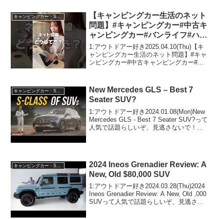
【キャンピングカー生活のネット
キャンピングカー・SUV人気車種
問題】#キャンピングカー#中古キ
ャンピングカー#バンライフ#ハイ
エース#diy#車中泊#車中泊女子#
1:アウトドアー好き2025.04.10(Thu)【キ
旅#日本一周#shorts#short#pr
ャンピングカー生活のネット問題】#キャ
ンピングカー#中古キャンピングカー#バ
ンライフ#ハイエース#diy#車中泊#車中泊
女子#旅#日本一周#shorts#short#prって人
気で話題ら...
New Mercedes GLS – Best 7
キャンピングカー・SUV人気車種
Seater SUV?
1:アウトドアー好き2024.01.08(Mon)New
Mercedes GLS - Best 7 Seater SUV?って
人気で話題らしいぞ、見逃さないで！！
2:アウトドアー好き2024.01.08(Mon)この
動画は注目です！3:ア...
2024 Ineos Grenadier Review: A
キャンピングカー・SUV人気車種
New, Old $80,000 SUV
1:アウトドアー好き2024.03.28(Thu)2024
Ineos Grenadier Review: A New, Old ,000
SUVって人気で話題らしいぞ、見逃さな
いで！！2:アウトドアー好き
2024.03.28(Thu)この...