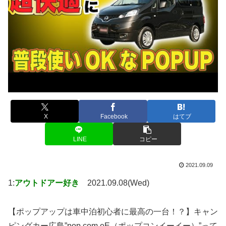
X
Facebook
はてブ
LINE
コピー
2021.09.09
1:
アウトドアー好き
2021.09.08(Wed)
【ポップアップは車中泊初心者に最高の一台！？】キャン
ピングカー広島”pop.com eE（ポップコンイーイー）”って