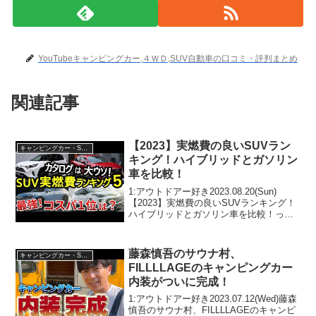
YouTubeキャンピングカー,４ＷＤ,SUV自動車の口コミ・評判まとめ
関連記事
【2023】実燃費の良いSUVラン
キャンピングカー・SUV人気車種
キング！ハイブリッドとガソリン
車を比較！
1:アウトドアー好き2023.08.20(Sun)
【2023】実燃費の良いSUVランキング！
ハイブリッドとガソリン車を比較！って
人気で話題らしいぞ、見逃さないで！！
2:アウトドアー好き2023.08.20(Sun)この
動画は注目です！3:ア...
藤森慎吾のサウナ村、
キャンピングカー・SUV人気車種
FILLLLAGEのキャンピングカー
内装がついに完成！
1:アウトドアー好き2023.07.12(Wed)藤森
慎吾のサウナ村、FILLLLAGEのキャンピ