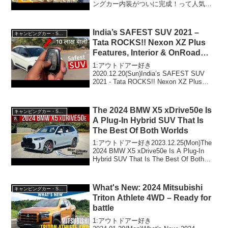
ングカー内装がついに完成！って人気で
話題らしいぞ、見逃さないで！！2:アウ
トドアー好き2023.07.12(Wed)この動画は
注目です！3:ア...
India’s SAFEST SUV 2021 –
キャンピングカー・SUV人気車種
Tata ROCKS!! Nexon XZ Plus
Features, Interior & OnRoad
Price
1:アウトドアー好き
2020.12.20(Sun)India’s SAFEST SUV
2021 - Tata ROCKS!! Nexon XZ Plus
Features, Interior & OnRoad Priceって人
気で話題らし...
The 2024 BMW X5 xDrive50e Is
キャンピングカー・SUV人気車種
A Plug-In Hybrid SUV That Is
The Best Of Both Worlds
1:アウトドアー好き2023.12.25(Mon)The
2024 BMW X5 xDrive50e Is A Plug-In
Hybrid SUV That Is The Best Of Both
Worldsって人気で話題らしいぞ、見逃...
What's New: 2024 Mitsubishi
キャンピングカー・SUV人気車種
Triton Athlete 4WD – Ready for
battle
1:アウトドアー好き