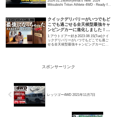
2024.01.29(Mon)What's New: 2024
Mitsubishi Triton Athlete 4WD - Ready for
battleって人気で話題らしいぞ、見逃さな
いで！！2:アウトドアー好き...
クイックデリバリーがいつでもど
キャンピングカー・SUV人気車種
こでも過ごせる全天候型最強キャ
ンピングカーに進化しました！テ
スト車中泊します！
1:アウトドアー好き2023.08.15(Tue)クイ
ックデリバリーがいつでもどこでも過ご
せる全天候型最強キャンピングカーに進
化しました！テスト車中泊します！って
人気で話題らしいぞ、見逃さないで！！
2:アウトドアー好き2023.08.15(...
スポンサーリンク
レッツゴー4WD 2021年11月7日