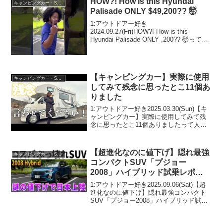
HOW?! How is this Hyundai
キャンピングカー・SUV人気車種
Palisade ONLY $49,200?? 🤯
1:アウトドアー好き
2024.09.27(Fri)HOW?! How is this
Hyundai Palisade ONLY ,200?? 🤯って人
気で話題らしいぞ、見逃さないで！！2:
アウトドアー好き2024.09.27(Fri)この...
【キャンピングカー】実際に使用
キャンピングカー・SUV人気車種
してみて残念に思ったとこ11個あ
りました
1:アウトドアー好き2025.03.30(Sun)【キ
ャンピングカー】実際に使用してみて残
念に思ったとこ11個ありましたって人気
で話題らしいぞ、見逃さないで！！2:ア
ウトドアー好き2025.03.30(Sun)この動画
は注目です！3:アウト...
【超進化なのに値下げ】隠れ最強
キャンピングカー・SUV人気車種
コンパクトSUV「プジョー
2008」ハイブリッド試乗レポー
ト
1:アウトドアー好き2025.09.06(Sat)【超
進化なのに値下げ】隠れ最強コンパクト
SUV「プジョー2008」ハイブリッド試乗
レポートって人気で話題らしいぞ、見逃
さないで！！2:アウトドアー好き