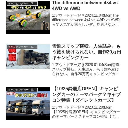
2025.09.06(Sat)この動画は...
The difference between 4×4 vs
キャンピングカー・SUV人気車種
4WD vs AWD
1:アウトドアー好き2024.11.04(Mon)The
difference between 4x4 vs 4WD vs AWD
って人気で話題らしいぞ、見逃さない
で！！2:アウトドアー好き
2024.11.04(Mon)この動画は注目です！...
雪道スリップ横転。人生詰み。も
キャンピングカー・SUV人気車種
う旅を続けられない。自作20万円
キャンピングカー
1:アウトドアー好き2026.01.04(Sun)雪道
スリップ横転。人生詰み。もう旅を続け
られない。自作20万円キャンピングカー
って人気で話題らしいぞ、見逃さない
で！！2:アウトドアー好き
2026.01.04(Sun)この動画は注目です！
【10/25鈴鹿店OPEN】キャンピ
キャンピングカー・SUV人気車種
3...
ングカーのテーマパーク？キャブ
コン特集【ダイレクトカーズ】
1:アウトドアー好き2023.11.20(Mon)
【10/25鈴鹿店OPEN】キャンピングカー
のテーマパーク？キャブコン特集【ダイ
レクトカーズ】って人気で話題らしい
ぞ、見逃さないで！！2:アウトドアー好