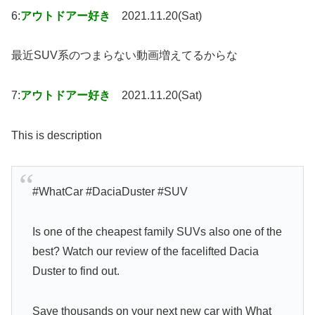
6:
アウトドアー好き
2021.11.20(Sat)
最近SUV系のつまらない動画増えてるからな
7:
アウトドアー好き
2021.11.20(Sat)
This is description
#WhatCar #DaciaDuster #SUV
Is one of the cheapest family SUVs also one of the
best? Watch our review of the facelifted Dacia
Duster to find out.
Save thousands on your next new car with What