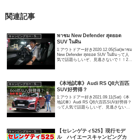
関連記事
พาชม New Defender สุดยอด
キャンピングカー・SUV人気車種
SUV ในฝัน
1:アウトドアー好き2020.12.05(Sat)พาชม
New Defender สุดยอด SUV ในฝันって人
気で話題らしいぞ、見逃さないで！！2:
アウトドアー好き2020.12.05(Sat)この動
画は注目です！3:アウトド...
《本地試車》Audi RS Q8六百匹
キャンピングカー・SUV人気車種
SUV好劈得？
1:アウトドアー好き2021.09.11(Sat)《本
地試車》Audi RS Q8六百匹SUV好劈得？
って人気で話題らしいぞ、見逃さない
で！！2:アウトドアー好き
2021.09.11(Sat)この動画は注目です！3:
アウトドアー好き2021...
【セレンゲティ525】現行モデ
キャンピングカー・SUV人気車種
ル ハイエースキャンピングカ