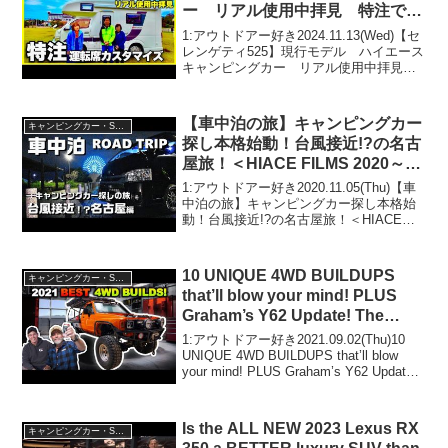
ー リアル使用中拝見 特注で自
分流にカスタマイズされた運転席
1:アウトドアー好き2024.11.13(Wed)【セ
／キャンピングカーガイド
レンゲティ525】現行モデル ハイエース
キャンピングカー リアル使用中拝見
特注で自分流にカスタマイズされた運転
席／キャンピングカーガイドって人気で
話題らしいぞ、見逃さないで！！2:ア
【車中泊の旅】キャンピングカー
キャンピングカー・SUV人気車種
ウ...
探し本格始動！台風接近!?の名古
屋旅！＜HIACE FILMS 2020～
Road Trip Story～＞
1:アウトドアー好き2020.11.05(Thu)【車
中泊の旅】キャンピングカー探し本格始
動！台風接近!?の名古屋旅！＜HIACE
FILMS 2020～Road Trip Story～＞って人
気で話題らしいぞ、見逃さないで！！2:
アウトド...
10 UNIQUE 4WD BUILDUPS
キャンピングカー・SUV人気車種
that’ll blow your mind! PLUS
Graham’s Y62 Update! The
Shed Ep 23
1:アウトドアー好き2021.09.02(Thu)10
UNIQUE 4WD BUILDUPS that’ll blow
your mind! PLUS Graham’s Y62 Update!
The Shed Ep 23って人気で話題ら...
Is the ALL NEW 2023 Lexus RX
キャンピングカー・SUV人気車種