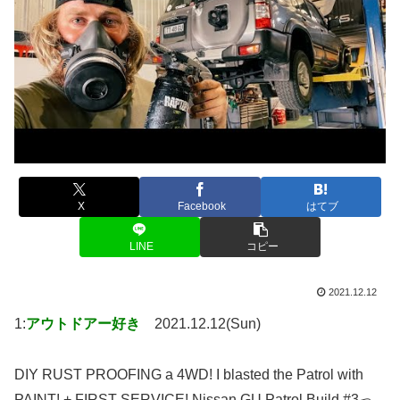
X
Facebook
はてブ
LINE
コピー
2021.12.12
1:
アウトドアー好き
2021.12.12(Sun)
DIY RUST PROOFING a 4WD! I blasted the Patrol with
PAINT! + FIRST SERVICE! Nissan GU Patrol Build #3っ