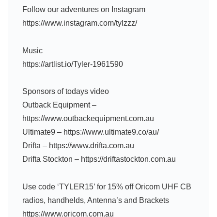
Follow our adventures on Instagram
https://www.instagram.com/tylzzz/
Music
https://artlist.io/Tyler-1961590
Sponsors of todays video
Outback Equipment –
https://www.outbackequipment.com.au
Ultimate9 – https://www.ultimate9.co/au/
Drifta – https://www.drifta.com.au
Drifta Stockton – https://driftastockton.com.au
Use code ‘TYLER15’ for 15% off Oricom UHF CB
radios, handhelds, Antenna’s and Brackets
https://www.oricom.com.au