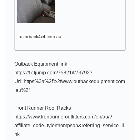
razorback4x4.com.au
Outback Equipment link
https://t.cfjump.com/75821/t/73792?
Url=https%3a%2f%2fwww.outbackequipment.com
.au%2f
Front Runner Roof Racks
https://www.frontrunneroutfitters.com/en/au/?
affiliate_code=tylerthompson&referring_service=li
nk