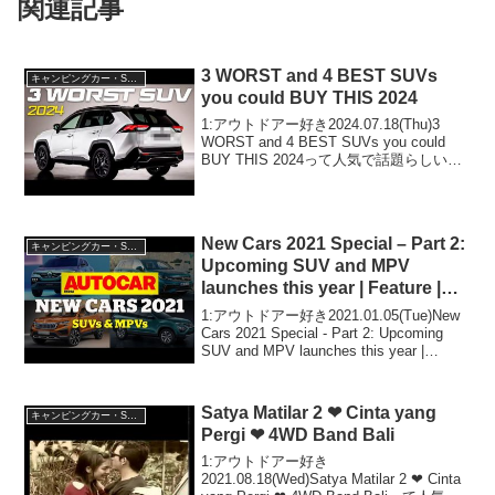
関連記事
3 WORST and 4 BEST SUVs
キャンピングカー・SUV人気車種
you could BUY THIS 2024
1:アウトドアー好き2024.07.18(Thu)3
WORST and 4 BEST SUVs you could
BUY THIS 2024って人気で話題らしい
ぞ、見逃さないで！！2:アウトドアー好
き2024.07.18(Thu)この動...
New Cars 2021 Special – Part 2:
キャンピングカー・SUV人気車種
Upcoming SUV and MPV
launches this year | Feature |
Autocar India
1:アウトドアー好き2021.01.05(Tue)New
Cars 2021 Special - Part 2: Upcoming
SUV and MPV launches this year |
Feature | Autocar Ind...
Satya Matilar 2 ❤ Cinta yang
キャンピングカー・SUV人気車種
Pergi ❤ 4WD Band Bali
1:アウトドアー好き
2021.08.18(Wed)Satya Matilar 2 ❤ Cinta