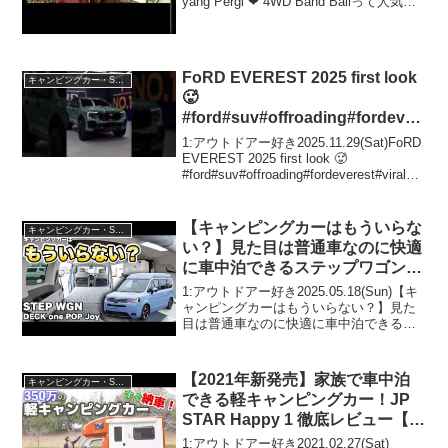
yang Pergi ❤ 4WD Band Baliって人気で
話題らしいぞ、見逃さないで！！2:アウ
トドアー好き2021.08.18(Wed)...
FoRD EVEREST 2025 first look
キャンピングカー・SUV人気車種
🥵
#ford#suv#offroading#fordever
est#viral#clip
1:アウトドアー好き2025.11.29(Sat)FoRD
EVEREST 2025 first look 🥵
#ford#suv#offroading#fordeverest#viral#cl
ipって人気で話題らしいぞ、見逃さない
で！！2:...
【キャンピングカーはもういらな
キャンピングカー・SUV人気車種
い？】見た目は普通車なのに快適
に車中泊できるステップワゴンキ
ャンパーをレビュー！【ホワイト
1:アウトドアー好き2025.05.18(Sun)【キ
ハウスキャンパー】
ャンピングカーはもういらない？】見た
目は普通車なのに快適に車中泊できるス
テップワゴンキャンパーをレビュー！
【ホワイトハウスキャンパー】って人気
で話題らしいぞ、見逃さないで！！2:ア
【2021年新発売】家族で車中泊
キャンピングカー・SUV人気車種
ウトド...
できる軽キャンピングカー！JP
STAR Happy 1 徹底レビュー【内
外装チェック編】
1:アウトドアー好き2021.02.27(Sat)