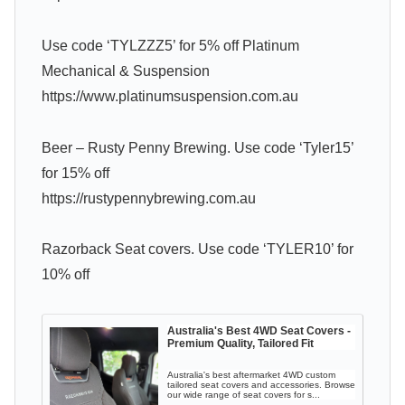
Use code ‘TYLZZZ5’ for 5% off Platinum
Mechanical & Suspension
https://www.platinumsuspension.com.au
Beer – Rusty Penny Brewing. Use code ‘Tyler15’
for 15% off
https://rustypennybrewing.com.au
Razorback Seat covers. Use code ‘TYLER10’ for
10% off
Australia's Best 4WD Seat Covers -
Premium Quality, Tailored Fit
Australia's best aftermarket 4WD custom
tailored seat covers and accessories. Browse
our wide range of seat covers for s...