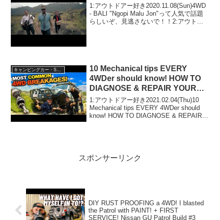
1:アウトドアー好き2020.11.08(Sun)4WD
- BALI "Ngopi Malu Jon"って人気で話題
らしいぞ、見逃さないで！！2:アウトド
アー好き2020.11.08(Sun)この動画は注目
です！3:アウトドアー好き202...
10 Mechanical tips EVERY
キャンピングカー・SUV人気車種
4WDer should know! HOW TO
DIAGNOSE & REPAIR YOUR
4WD AT HOME
1:アウトドアー好き2021.02.04(Thu)10
Mechanical tips EVERY 4WDer should
know! HOW TO DIAGNOSE & REPAIR
YOUR 4WD AT HOMEって人気で話題ら
しい...
スポンサーリンク
DIY RUST PROOFING a 4WD! I blasted
the Patrol with PAINT! + FIRST
SERVICE! Nissan GU Patrol Build #3