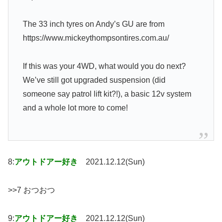
The 33 inch tyres on Andy’s GU are from
https://www.mickeythompsontires.com.au/
If this was your 4WD, what would you do next?
We’ve still got upgraded suspension (did
someone say patrol lift kit?!), a basic 12v system
and a whole lot more to come!
8:
アウトドアー好き
2021.12.12(Sun)
>>7 おつおつ
9:
アウトドアー好き
2021.12.12(Sun)