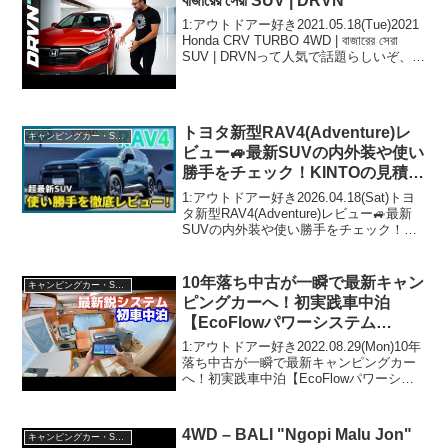
বাজারের সেরা SUV | DRVN
1:アウトドアー好き2021.05.18(Tue)2021
Honda CRV TURBO 4WD | বাজারের সেরা
SUV | DRVNって人気で話題らしいぞ、見
逃さないで！！2:アウトドアー好き
2021.05.18(Tue)...
トヨタ新型RAV4(Adventure)レ
キャンピングカー・SUV人気車種
ビュー🚙最新SUVの内外装や使い
勝手をチェック！KINTOの見積り
シミュレーションも実践
1:アウトドアー好き2026.04.18(Sat)トヨ
タ新型RAV4(Adventure)レビュー🚙最新
SUVの内外装や使い勝手をチェック！
KINTOの見積りシミュレーションも実践
って人気で話題らしいぞ、見逃さない
で！！2:アウトドアー好き...
10年落ち中古が一瞬で最新キャン
キャンピングカー・SUV人気車種
ピングカーへ！初実践車中泊
【EcoFlowパワーシステム
6000Wh x 家庭用エアコン】使っ
1:アウトドアー好き2022.08.29(Mon)10年
て分かったメリット③デメリット
落ち中古が一瞬で最新キャンピングカー
へ！初実践車中泊【EcoFlowパワーシス
③
テム6000Wh x 家庭用エアコン】使って
分かったメリット③デメリット③って人
気で話題らしいぞ、見逃さな...
4WD – BALI "Ngopi Malu Jon"
キャンピングカー・SUV人気車種